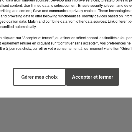
alised content; Use limited data to select content; Ensure security, prevent and detect
ertising and content; Save and communicate privacy choices. These technologies
ème
tez également un 3
extrait de l'interview denotre invi
and browsing data to offer following functionalities: Identify devices based on infor
eolocation data; Match and combine data from other data sources; Link different de
malien évoqueson caractère.
nsmitted automatically.
0 22 33 44 (numéro d'appel local) et laissez vos
cliquant sur "Accepter et fermer", ou affiner en sélectionnant les finalités et/ou pa
le répondeur des supporters ! Cesmessages seront
 également refuser en cliquant sur "Continuer sans accepter". Vos préférences ne 
 »samedi avant et après Nantes-Evian. Lâchez-vous, vous
tre à jour vos choix, ou retirer votre consentement à tout moment via le lien "Gérer 
antes !
Gérer mes choix
Accepter et fermer