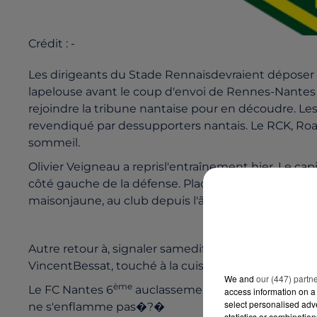
Crédit :
-
Les dirigeants du Stade Rennaisdevraient déposer p
lapelouse avant le coup d'envoi de Rennes-Nantes
rejoindre la tribune nantaise pour en découdre. LesR
revendiqué par dessupporters nantais. Le RCK, Roa
sommeil.
Olivier Veigneau a reprisl'entraînement hier. Le cap
côté gauche de la défense. Placeoccupée depuis tr
maisonjaune, au club depuis l'âge de 5 ans. Chaker 
Autre retour à, signaler samediface à Evian : celui d
VincentBessat, touché à la cuisse est finalement in
We and
our (447) partn
ème
Le FC Nantes 6
auclassement après 8 journées, 
access information on a 
select personalised ad
ne s'enflamme pas�?�
statistics or combinatio