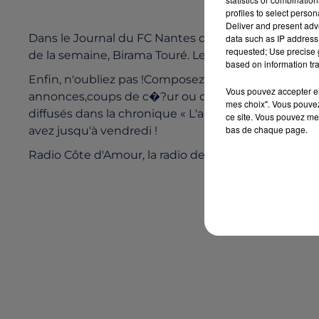
profiles to select person
Deliver and present adv
Dans le Journal du FC Nantes dece mercredi, écou
data such as IP address 
requested; Use precise g
de la semaine, Birama Touré. Le milieu de terrain 
based on information tra
Enfin, n'oubliez pas !Composez tout de suite le 02 4
Vous pouvez accepter en 
annonces,coups de c�?ur ou coups de gueule sur 
mes choix". Vous pouvez
diffusés dans la chronique « L'actu des supporters
ce site. Vous pouvez met
bas de chaque page.
avez jusqu'à vendredi !
Radio Côte d'Amour, la radio dessupporters du FC N