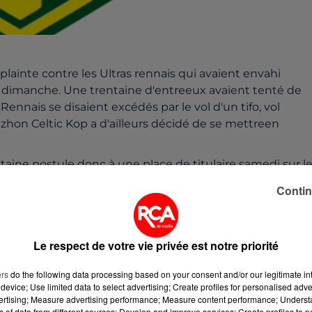
lainte contre les Ultras rennais qui avaient envahi
 dimanche. Une trentaine d'entreeux avaient tenté de
ennais se disaient excédés par le vol d'un tifo, vol
zhon Celtic Kop a d'ailleurs décidé de se mettreen
itaine postule donc à une place de titulaire samedi sur l
ois matches par Chaker Alhadhur, pur produit de la
Contin
espère convaincre le coach de garder sa place...
Le respect de votre vie privée est notre priorité
u milieu offensif Banel Nicolita. En revanche,
certain. Et Johan Audel sera sansdoute trop juste.
ers
do the following data processing based on your consent and/or our legitimate int
Rémy Riou ne s'emballe pas. Le gardien nantaisprofite e
device; Use limited data to select advertising; Create profiles for personalised adver
vertising; Measure advertising performance; Measure content performance; Unders
ns of data from different sources; Develop and improve services; Create profiles to 