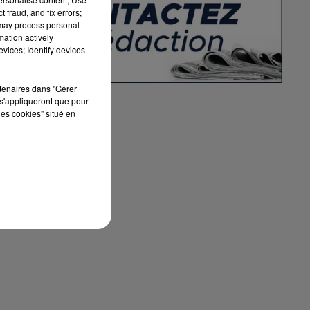
 fraud, and fix errors;
 may process personal
té
mation actively
vices; Identify devices
rtenaires dans "Gérer
s'appliqueront que pour
les cookies" situé en