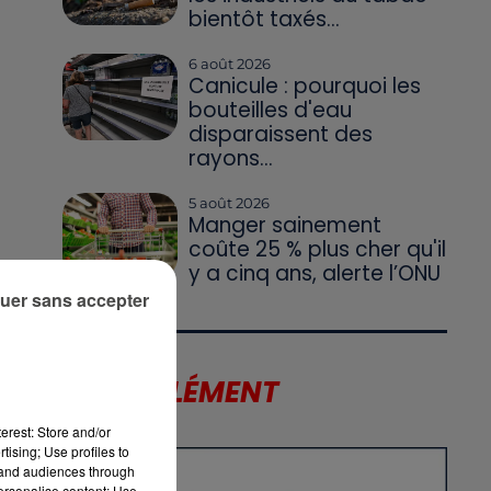
bientôt taxés...
6 août 2026
Canicule : pourquoi les
bouteilles d'eau
disparaissent des
rayons...
5 août 2026
Manger sainement
coûte 25 % plus cher qu'il
e
y a cinq ans, alerte l’ONU
uer sans accepter
LE SUPPLÉMENT
erest: Store and/or
t
tising; Use profiles to
tand audiences through
personalise content; Use