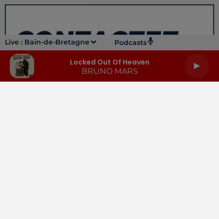
Live :
Bain-de-Bretagne
Podcasts
Locked Out Of Heaven
BRUNO MARS
LA RADIO
INFOS
PODCASTS
RENDEZ-VOUS
PUBLICITÉ