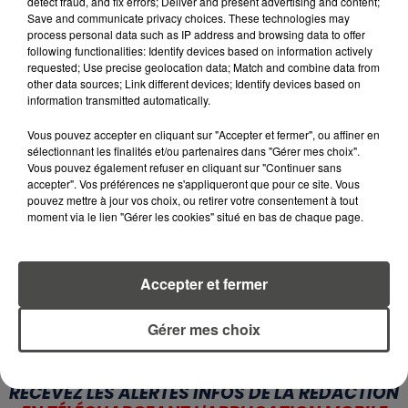
detect fraud, and fix errors; Deliver and present advertising and content;
6 août 2026
Save and communicate privacy choices. These technologies may
CANICULE : POURQUOI LES
process personal data such as IP address and browsing data to offer
BOUTEILLES D'EAU
following functionalities: Identify devices based on information actively
requested; Use precise geolocation data; Match and combine data from
DISPARAISSENT DES RAYONS...
other data sources; Link different devices; Identify devices based on
information transmitted automatically.
5 août 2026
MANGER SAINEMENT COÛTE 25 %
Vous pouvez accepter en cliquant sur "Accepter et fermer", ou affiner en
PLUS CHER QU'IL Y A CINQ ANS,
sélectionnant les finalités et/ou partenaires dans "Gérer mes choix".
ALERTE L’ONU
Vous pouvez également refuser en cliquant sur "Continuer sans
accepter". Vos préférences ne s'appliqueront que pour ce site. Vous
pouvez mettre à jour vos choix, ou retirer votre consentement à tout
5 août 2026
moment via le lien "Gérer les cookies" situé en bas de chaque page.
QUELLES SONT LES MARQUES QUI
OFFRENT LE MEILLEUR RAPPORT...
Accepter et fermer
Gérer mes choix
RETROUVEZ TOUTE L'ACTU DE LA RÉGION ET
RECEVEZ LES ALERTES INFOS DE LA RÉDACTION