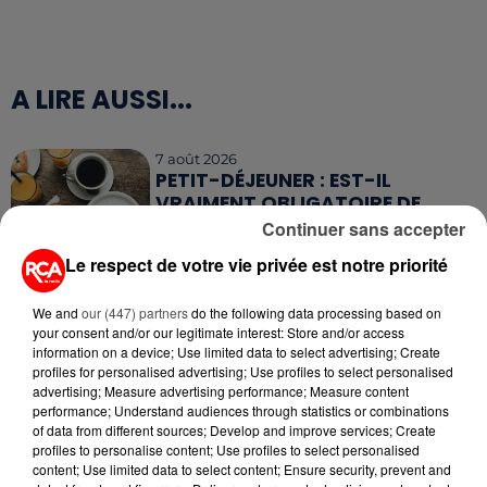
A LIRE AUSSI...
7 août 2026
PETIT-DÉJEUNER : EST-IL
VRAIMENT OBLIGATOIRE DE
MANGER LE MATIN ?
Continuer sans accepter
Le respect de votre vie privée est notre priorité
7 août 2026
WEEK-END ROUGE SUR LES
We and
our (447) partners
do the following data processing based on
ROUTES : LE GRAND OUEST SE
your consent and/or our legitimate interest: Store and/or access
PRÉPARE À UN...
information on a device; Use limited data to select advertising; Create
profiles for personalised advertising; Use profiles to select personalised
6 août 2026
advertising; Measure advertising performance; Measure content
MÉGOTS ET FEUX DE FORÊT : LES
performance; Understand audiences through statistics or combinations
of data from different sources; Develop and improve services; Create
INDUSTRIELS DU TABAC BIENTÔT
profiles to personalise content; Use profiles to select personalised
TAXÉS...
content; Use limited data to select content; Ensure security, prevent and