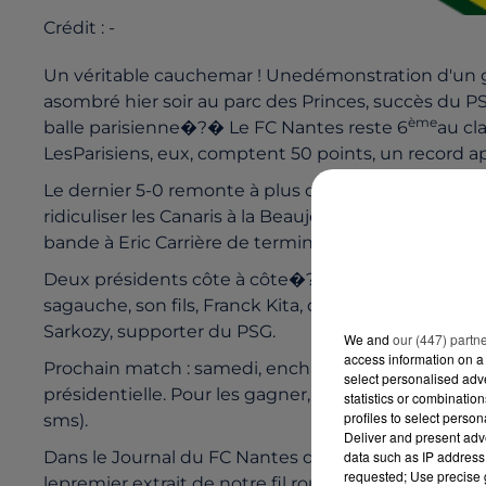
Crédit :
-
Un véritable cauchemar ! Unedémonstration d'un gra
asombré hier soir au parc des Princes, succès du P
ème
balle parisienne�?� Le FC Nantes reste 6
au cl
LesParisiens, eux, comptent 50 points, un record ap
Le dernier 5-0 remonte à plus de13 ans ! Mercredi
ridiculiser les Canaris à la Beaujoire, grâce notamm
bande à Eric Carrière de terminerchampionne de F
Deux présidents côte à côte�?�Waldémar Kita était
sagauche, son fils, Franck Kita, directeur général d
Sarkozy, supporter du PSG.
We and
our (447) partn
access information on a 
Prochain match : samedi, enchampionnat face à Rei
select personalised ad
présidentielle. Pour les gagner, il vous suffit d'
statistics or combinatio
profiles to select person
sms).
Deliver and present adv
data such as IP address 
Dans le Journal du FC Nantes dece lundi (diffusé à 
requested; Use precise g
lepremier extrait de notre fil rouge de la semaine,