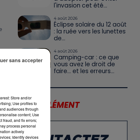
l'invasion cet été...
4 août 2026
Éclipse solaire du 12 août
e
: la ruée vers les lunettes
de...
4 août 2026
Camping-car : ce que
uer sans accepter
vous avez le droit de
faire... et les erreurs...
erest: Store and/or
LE SUPPLÉMENT
tising; Use profiles to
en
tand audiences through
personalise content; Use
 fraud, and fix errors;
 may process personal
mation actively
vices; Identify devices