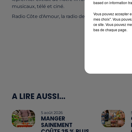
based on information tra
musicaux, télé et ciné.
Vous pouvez accepter en 
Radio Côte d'Amour, la radio des supporters du FC 
mes choix". Vous pouvez
ce site. Vous pouvez met
bas de chaque page.
A LIRE AUSSI...
5 août 2026
MANGER
SAINEMENT
COÛTE 25 % PLUS