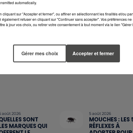
nsmitted automatically.
cliquant sur "Accepter et fermer", ou affiner en sélectionnant les finalités et/ou pa
Nantes !
 également refuser en cliquant sur "Continuer sans accepter". Vos préférences ne 
tre à jour vos choix, ou retirer votre consentement à tout moment via le lien "Gérer 
Gérer mes choix
Accepter et fermer
5 août 2026
5 août 2026
QUELLES SONT
MOUCHES : LES 
LES MARQUES QUI
RÉFLEXES À
OFFRENT LE
ADOPTER POUR