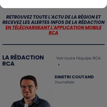
RETROUVEZ TOUTE L'ACTU DE LA RÉGION ET
RECEVEZ LES ALERTES INFOS DE LA RÉDACTION
EN TÉLÉCHARGEANT L'APPLICATION MOBILE
RCA
LA RÉDACTION
Voir toute l'équipe RCA
RCA
DIMITRI COUTAND
Journaliste