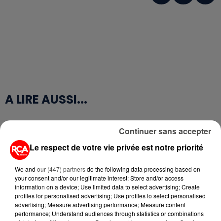
A LIRE AUSSI...
6 août 2026
Continuer sans accepter
MÉGOTS ET FEUX DE FORÊT : LES
INDUSTRIELS DU TABAC BIENTÔT
Le respect de votre vie privée est notre priorité
TAXÉS...
We and
our (447) partners
do the following data processing based on
your consent and/or our legitimate interest: Store and/or access
6 août 2026
information on a device; Use limited data to select advertising; Create
CANICULE : POURQUOI LES
profiles for personalised advertising; Use profiles to select personalised
BOUTEILLES D'EAU
advertising; Measure advertising performance; Measure content
DISPARAISSENT DES RAYONS...
performance; Understand audiences through statistics or combinations