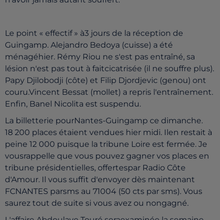
Le point « effectif » à3 jours de la réception de
Guingamp. Alejandro Bedoya (cuisse) a été
ménagéhier. Rémy Riou ne s'est pas entraîné, sa
lésion n'est pas tout à faitcicatrisée (il ne souffre plus).
Papy Djilobodji (côte) et Filip Djordjevic (genou) ont
couru.Vincent Bessat (mollet) a repris l'entraînement.
Enfin, Banel Nicolita est suspendu.
La billetterie pourNantes-Guingamp ce dimanche.
18 200 places étaient vendues hier midi. Ilen restait à
peine 12 000 puisque la tribune Loire est fermée. Je
vousrappelle que vous pouvez gagner vos places en
tribune présidentielles, offertespar Radio Côte
d'Amour. Il vous suffit d'envoyer dès maintenant
FCNANTES parsms au 71004 (50 cts par sms). Vous
saurez tout de suite si vous avez ou nongagné.
L'affaire Abdoulaye Touré seraexaminée la semaine