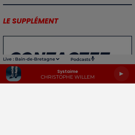
LE SUPPLÉMENT
Live :
Bain-de-Bretagne
Podcasts
Systaime
CHRISTOPHE WILLEM
LA RADIO
INFOS
PODCASTS