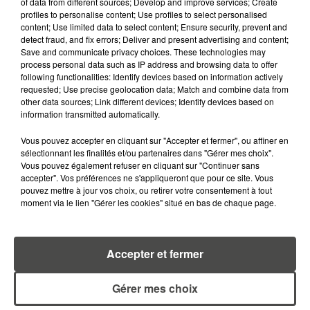
of data from different sources; Develop and improve services; Create
profiles to personalise content; Use profiles to select personalised
5 août 2026
MANGER SAINEMENT COÛTE 25 %
content; Use limited data to select content; Ensure security, prevent and
detect fraud, and fix errors; Deliver and present advertising and content;
PLUS CHER QU'IL Y A CINQ ANS,
Save and communicate privacy choices. These technologies may
ALERTE L’ONU
process personal data such as IP address and browsing data to offer
following functionalities: Identify devices based on information actively
5 août 2026
requested; Use precise geolocation data; Match and combine data from
QUELLES SONT LES MARQUES QUI
other data sources; Link different devices; Identify devices based on
OFFRENT LE MEILLEUR RAPPORT...
information transmitted automatically.
Vous pouvez accepter en cliquant sur "Accepter et fermer", ou affiner en
sélectionnant les finalités et/ou partenaires dans "Gérer mes choix".
5 août 2026
Vous pouvez également refuser en cliquant sur "Continuer sans
MOUCHES : LES 5 RÉFLEXES À
accepter". Vos préférences ne s'appliqueront que pour ce site. Vous
ADOPTER POUR ÉVITER
pouvez mettre à jour vos choix, ou retirer votre consentement à tout
L'INVASION CET ÉTÉ...
moment via le lien "Gérer les cookies" situé en bas de chaque page.
4 août 2026
ÉCLIPSE SOLAIRE DU 12 AOÛT : LA
Accepter et fermer
RUÉE VERS LES LUNETTES DE...
Gérer mes choix