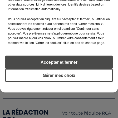
PLUS CHER QU'IL Y A CINQ ANS,
other data sources; Link different devices; Identify devices based on
ALERTE L’ONU
information transmitted automatically.
Vous pouvez accepter en cliquant sur "Accepter et fermer", ou affiner en
5 août 2026
sélectionnant les finalités et/ou partenaires dans "Gérer mes choix".
QUELLES SONT LES MARQUES QUI
Vous pouvez également refuser en cliquant sur "Continuer sans
OFFRENT LE MEILLEUR RAPPORT...
accepter". Vos préférences ne s'appliqueront que pour ce site. Vous
pouvez mettre à jour vos choix, ou retirer votre consentement à tout
moment via le lien "Gérer les cookies" situé en bas de chaque page.
Accepter et fermer
RETROUVEZ TOUTE L'ACTU DE LA RÉGION ET
RECEVEZ LES ALERTES INFOS DE LA RÉDACTION
Gérer mes choix
EN TÉLÉCHARGEANT L'APPLICATION MOBILE
RCA
LA RÉDACTION
Voir toute l'équipe RCA