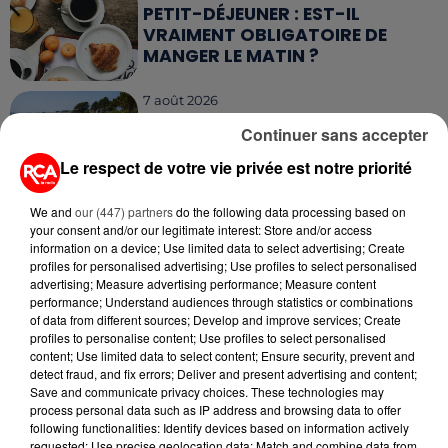
PETIT-DÉJEUNER : EST-IL
VRAIMENT OBLIGATOIRE DE
MANGER LE MATIN ?
7 août 2026
WEEK-END ROUGE SUR LES
Continuer sans accepter
ROUTES : LE GRAND OUEST SE
PRÉPARE À UN...
Le respect de votre vie privée est notre priorité
6 août 2026
We and
our (447) partners
do the following data processing based on
MÉGOTS ET FEUX DE FORÊT : LES
your consent and/or our legitimate interest: Store and/or access
INDUSTRIELS DU TABAC BIENTÔT
information on a device; Use limited data to select advertising; Create
TAXÉS...
profiles for personalised advertising; Use profiles to select personalised
advertising; Measure advertising performance; Measure content
performance; Understand audiences through statistics or combinations
6 août 2026
of data from different sources; Develop and improve services; Create
CANICULE : POURQUOI LES
profiles to personalise content; Use profiles to select personalised
BOUTEILLES D'EAU
content; Use limited data to select content; Ensure security, prevent and
DISPARAISSENT DES RAYONS...
detect fraud, and fix errors; Deliver and present advertising and content;
Save and communicate privacy choices. These technologies may
process personal data such as IP address and browsing data to offer
5 août 2026
following functionalities: Identify devices based on information actively
MANGER SAINEMENT COÛTE 25 %
requested; Use precise geolocation data; Match and combine data from