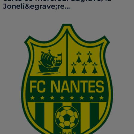
Joneli&egrave;re...