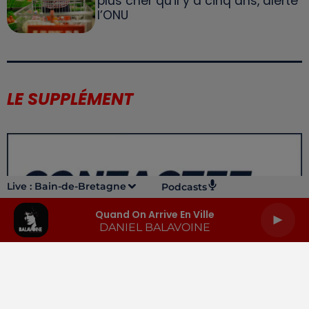
plus cher qu'il y a cinq ans, alerte
l’ONU
LE SUPPLÉMENT
Live :
Bain-de-Bretagne
Podcasts
Quand On Arrive En Ville
DANIEL BALAVOINE