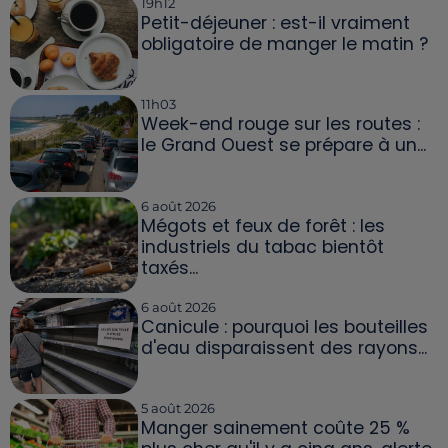
19h12
Petit-déjeuner : est-il vraiment
obligatoire de manger le matin ?
11h03
Week-end rouge sur les routes :
le Grand Ouest se prépare à un...
6 août 2026
Mégots et feux de forêt : les
industriels du tabac bientôt
taxés...
6 août 2026
Canicule : pourquoi les bouteilles
d'eau disparaissent des rayons...
5 août 2026
Manger sainement coûte 25 %