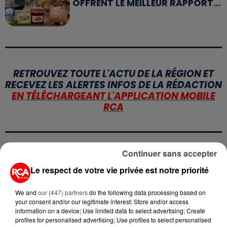
OFFRENT LE MEILLEUR RAPPORT...
RETROUVEZ TOUTE L'ACTU DE LA RÉGION ET
RECEVEZ LES ALERTES INFOS DE LA RÉDACTION
EN TÉLÉCHARGEANT L'APPLICATION MOBILE
RCA
Continuer sans accepter
LA RÉDACTION
Voir toute l'équipe RCA
Le respect de votre vie privée est notre priorité
RCA
We and
our (447) partners
do the following data processing based on
DIMITRI COUTAND
your consent and/or our legitimate interest: Store and/or access
information on a device; Use limited data to select advertising; Create
Journaliste
profiles for personalised advertising; Use profiles to select personalised