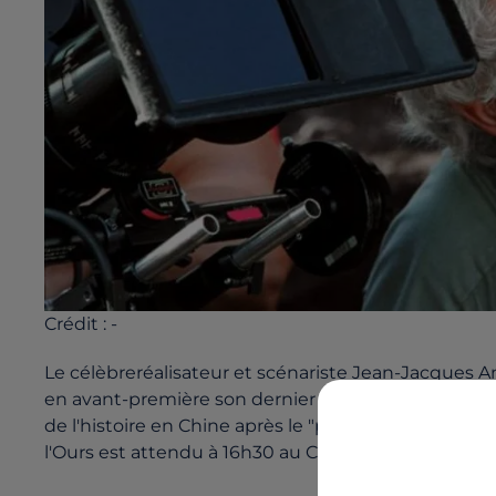
Crédit :
-
Le célèbreréalisateur et scénariste Jean-Jacques An
en avant-première son dernier film, « Le dernierloup 
de l'histoire en Chine après le "petit livre rouge" 
l'Ours est attendu à 16h30 au Cinéville deSaint-Naza