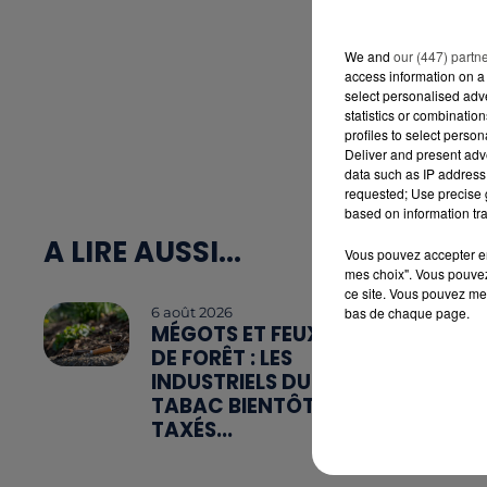
We and
our (447) partn
access information on a 
select personalised ad
statistics or combinatio
profiles to select person
Deliver and present adv
data such as IP address 
requested; Use precise g
based on information tra
A LIRE AUSSI...
Vous pouvez accepter en 
mes choix". Vous pouvez
ce site. Vous pouvez met
6 août 2026
bas de chaque page.
MÉGOTS ET FEUX
DE FORÊT : LES
INDUSTRIELS DU
TABAC BIENTÔT
TAXÉS...