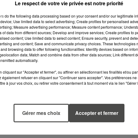
Le respect de votre vie privée est notre priorité
ers
do the following data processing based on your consent and/or our legitimate int
device; Use limited data to select advertising; Create profiles for personalised adver
vertising; Measure advertising performance; Measure content performance; Unders
ns of data from different sources; Develop and improve services; Create profiles to 
alised content; Use limited data to select content; Ensure security, prevent and detect
ertising and content; Save and communicate privacy choices. These technologies
and browsing data to offer following functionalities: Identify devices based on infor
eolocation data; Match and combine data from other data sources; Link different de
nsmitted automatically.
cliquant sur "Accepter et fermer", ou affiner en sélectionnant les finalités et/ou pa
 également refuser en cliquant sur "Continuer sans accepter". Vos préférences ne 
tre à jour vos choix, ou retirer votre consentement à tout moment via le lien "Gérer 
6 août 2026
5 août 2026
CANICULE :
MANGER
POURQUOI LES
SAINEMENT
BOUTEILLES D'EAU
COÛTE 25 % PL
Gérer mes choix
Accepter et fermer
DISPARAISSENT
CHER QU'IL Y A
DES RAYONS...
CINQ ANS,
ALERTE L’ONU