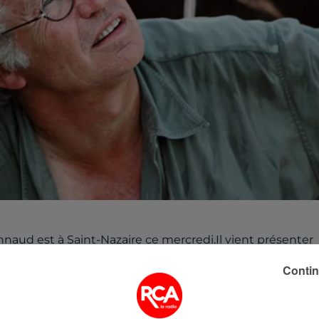
naud est à Saint-Nazaire ce mercredi.Il vient présenter
ème
», adapté d'un best-seller chinois, le 2
livre le pluslu
Contin
de Mao Zedong... Leréalisateur de l'Amant ou encore de
ire. Plus d'infos
ICI
.