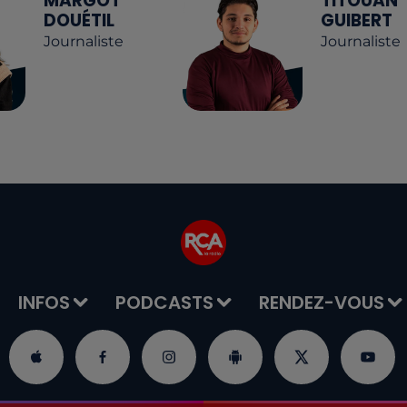
MARGOT
TITOUAN
DOUÉTIL
GUIBERT
Journaliste
Journaliste
INFOS
PODCASTS
RENDEZ-VOUS