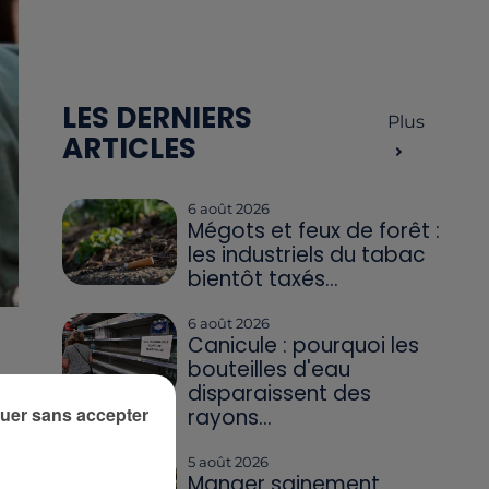
LES DERNIERS
Plus
ARTICLES
6 août 2026
Mégots et feux de forêt :
les industriels du tabac
bientôt taxés...
6 août 2026
Canicule : pourquoi les
bouteilles d'eau
disparaissent des
uer sans accepter
rayons...
5 août 2026
Manger sainement