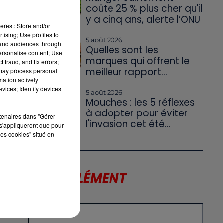
coûte 25 % plus cher qu'il
y a cinq ans, alerte l’ONU
erest: Store and/or
tising; Use profiles to
5 août 2026
tand audiences through
Quelles sont les
personalise content; Use
marques qui offrent le
 fraud, and fix errors;
meilleur rapport...
 may process personal
mation actively
vices; Identify devices
5 août 2026
Mouches : les 5 réflexes
à adopter pour éviter
rtenaires dans "Gérer
l'invasion cet été...
s'appliqueront que pour
les cookies" situé en
US
LE SUPPLÉMENT