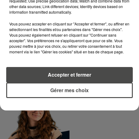
requested; Use precise geolocation data; Match and combine data from
RCA
other data sources; Link different devices; Identify devices based on
information transmitted automatically.
DIMITRI COUTAND
Vous pouvez accepter en cliquant sur "Accepter et fermer", ou affiner en
Journaliste
sélectionnant les finalités et/ou partenaires dans "Gérer mes choix".
Vous pouvez également refuser en cliquant sur "Continuer sans
accepter". Vos préférences ne s'appliqueront que pour ce site. Vous
pouvez mettre à jour vos choix, ou retirer votre consentement à tout
moment via le lien "Gérer les cookies" situé en bas de chaque page.
Accepter et fermer
Gérer mes choix
MARGOT DOUÉTIL
Journaliste