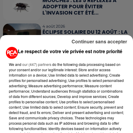
MOUCHES : LES 5 RÉFLEXES À
ADOPTER POUR ÉVITER
L'INVASION CET ÉTÉ...
4 août 2026
ÉCLIPSE SOLAIRE DU 12 AOÛT : LA
RUÉE VERS LES LUNETTES DE...
Continuer sans accepter
Le respect de votre vie privée est notre priorité
We and
our (447) partners
do the following data processing based on
your consent and/or our legitimate interest: Store and/or access
information on a device; Use limited data to select advertising; Create
RETROUVEZ TOUTE L'ACTU DE LA RÉGION ET
profiles for personalised advertising; Use profiles to select personalised
RECEVEZ LES ALERTES INFOS DE LA RÉDACTION
advertising; Measure advertising performance; Measure content
performance; Understand audiences through statistics or combinations
EN TÉLÉCHARGEANT L'APPLICATION MOBILE
of data from different sources; Develop and improve services; Create
RCA
profiles to personalise content; Use profiles to select personalised
content; Use limited data to select content; Ensure security, prevent and
detect fraud, and fix errors; Deliver and present advertising and content;
Save and communicate privacy choices. These technologies may
process personal data such as IP address and browsing data to offer
LA RÉDACTION
following functionalities: Identify devices based on information actively
Voir toute l'équipe RCA