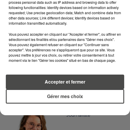
process personal data such as IP address and browsing data to offer
following functionalities: Identify devices based on information actively
requested; Use precise geolocation data; Match and combine data from
other data sources; Link different devices; Identify devices based on
LA RÉDACTION
Voir toute l'équipe RCA
information transmitted automatically.
RCA
Vous pouvez accepter en cliquant sur "Accepter et fermer", ou affiner en
sélectionnant les finalités et/ou partenaires dans "Gérer mes choix".
DIMITRI COUTAND
Vous pouvez également refuser en cliquant sur "Continuer sans
accepter". Vos préférences ne s'appliqueront que pour ce site. Vous
Journaliste
pouvez mettre à jour vos choix, ou retirer votre consentement à tout
moment via le lien "Gérer les cookies" situé en bas de chaque page.
Accepter et fermer
Gérer mes choix
MARGOT DOUÉTIL
Journaliste