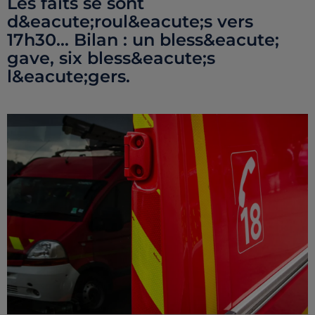
Les faits se sont
d&eacute;roul&eacute;s vers
17h30... Bilan : un bless&eacute;
gave, six bless&eacute;s
l&eacute;gers.