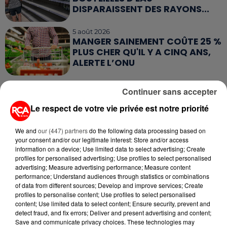
DISPARAISSENT DES RAYONS...
5 août 2026
MANGER SAINEMENT COÛTE 25 %
PLUS CHER QU'IL Y A CINQ ANS,
ALERTE L’ONU
5 août 2026
Continuer sans accepter
QUELLES SONT LES MARQUES QUI
OFFRENT LE MEILLEUR RAPPORT...
Le respect de votre vie privée est notre priorité
We and
our (447) partners
do the following data processing based on
your consent and/or our legitimate interest: Store and/or access
information on a device; Use limited data to select advertising; Create
profiles for personalised advertising; Use profiles to select personalised
advertising; Measure advertising performance; Measure content
RETROUVEZ TOUTE L'ACTU DE LA RÉGION ET
performance; Understand audiences through statistics or combinations
of data from different sources; Develop and improve services; Create
RECEVEZ LES ALERTES INFOS DE LA RÉDACTION
profiles to personalise content; Use profiles to select personalised
EN TÉLÉCHARGEANT L'APPLICATION MOBILE
content; Use limited data to select content; Ensure security, prevent and
RCA
detect fraud, and fix errors; Deliver and present advertising and content;
Save and communicate privacy choices. These technologies may