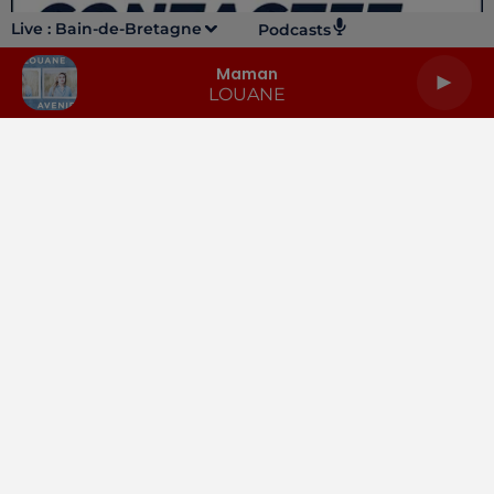
Live :
Bain-de-Bretagne
Podcasts
Maman
LOUANE
LA RADIO
INFOS
PODCASTS
RENDEZ-VOUS
PUBLICITÉ
Gestion des cookies
Mentions légales