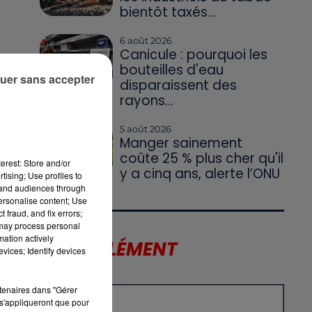
bientôt taxés...
6 août 2026
Canicule : pourquoi les
bouteilles d'eau
uer sans accepter
disparaissent des
rayons...
5 août 2026
Manger sainement
coûte 25 % plus cher qu'il
erest: Store and/or
y a cinq ans, alerte l’ONU
tising; Use profiles to
tand audiences through
personalise content; Use
 fraud, and fix errors;
 may process personal
mation actively
LE SUPPLÉMENT
vices; Identify devices
rtenaires dans "Gérer
s'appliqueront que pour