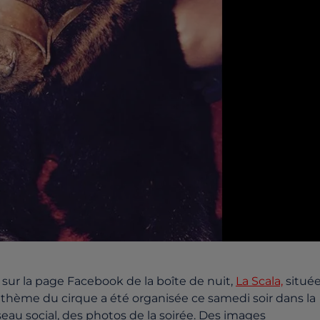
r la page Facebook de la boîte de nuit,
La Scala,
situé
le thème du cirque a été organisée ce samedi soir dans la
seau social, des photos de la soirée. Des images