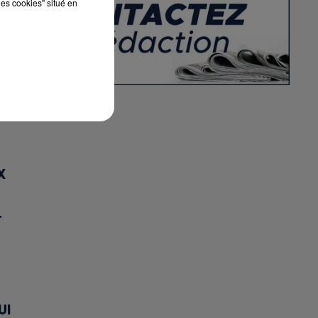
les cookies" situé en
X
T
UI