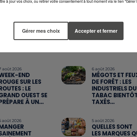
tre à jour vos choix, ou retirer votre consentement à tout moment via le lien "Gérer 
Gérer mes choix
Accepter et fermer
7 août 2026
6 août 2026
WEEK-END
MÉGOTS ET FEU
ROUGE SUR LES
DE FORÊT : LES
ROUTES : LE
INDUSTRIELS DU
GRAND OUEST SE
TABAC BIENTÔ
PRÉPARE À UN...
TAXÉS...
5 août 2026
5 août 2026
MANGER
QUELLES SONT
SAINEMENT
LES MARQUES Q