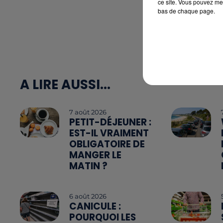
ce site. Vous pouvez met
bas de chaque page.
A LIRE AUSSI...
7 août 2026
PETIT-DÉJEUNER :
EST-IL VRAIMENT
OBLIGATOIRE DE
MANGER LE
MATIN ?
6 août 2026
CANICULE :
POURQUOI LES