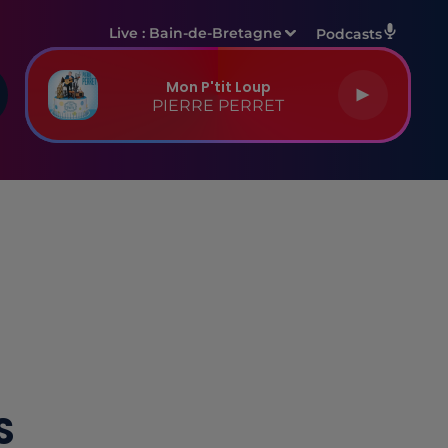
Live :
Bain-de-Bretagne
Podcasts
Mon P'tit Loup
PIERRE PERRET
S