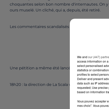
choquantes selon bon nombre d'internautes. On y v
ours muselé. Un cliché, qui a, depuis, été retiré.
Les commentaires scandalisés se multiplient sur l
We and
our (447) partn
access information on a 
select personalised ad
Une pétition a même été lancée sur le site
change.
statistics or combinatio
profiles to select person
Deliver and present adv
data such as IP address 
18h20 : la direction de La Scala vient de réagir sur
sa
requested; Use precise g
based on information tra
Vous pouvez accepter en 
mes choix". Vous pouvez