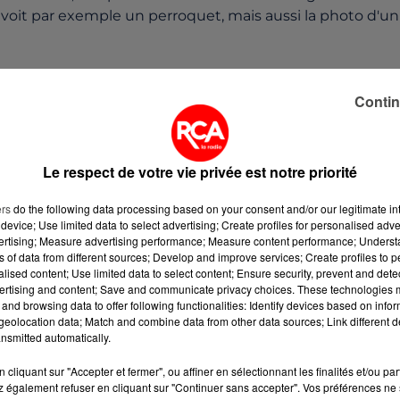
oit par exemple un perroquet, mais aussi la photo d'un
a page Facebook.
Contin
Le respect de votre vie privée est notre priorité
ers
do the following data processing based on your consent and/or our legitimate int
device; Use limited data to select advertising; Create profiles for personalised adver
vertising; Measure advertising performance; Measure content performance; Unders
org.
ns of data from different sources; Develop and improve services; Create profiles to 
alised content; Use limited data to select content; Ensure security, prevent and detect
ertising and content; Save and communicate privacy choices. These technologies
and browsing data to offer following functionalities: Identify devices based on infor
 page Facebook.
eolocation data; Match and combine data from other data sources; Link different de
nsmitted automatically.
cliquant sur "Accepter et fermer", ou affiner en sélectionnant les finalités et/ou pa
 également refuser en cliquant sur "Continuer sans accepter". Vos préférences ne 