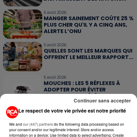
5 août 2026
MANGER SAINEMENT COÛTE 25 %
PLUS CHER QU'IL Y A CINQ ANS,
ALERTE L’ONU
5 août 2026
QUELLES SONT LES MARQUES QUI
OFFRENT LE MEILLEUR RAPPORT...
5 août 2026
MOUCHES : LES 5 RÉFLEXES À
ADOPTER POUR ÉVITER
L'INVASION CET ÉTÉ...
Continuer sans accepter
Le respect de votre vie privée est notre priorité
4 août 2026
ÉCLIPSE SOLAIRE DU 12 AOÛT : LA
RUÉE VERS LES LUNETTES DE...
We and
our (447) partners
do the following data processing based on
your consent and/or our legitimate interest: Store and/or access
information on a device; Use limited data to select advertising; Create