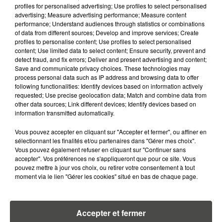
profiles for personalised advertising; Use profiles to select personalised
4 août 2026
advertising; Measure advertising performance; Measure content
CAMPING-CAR : CE QUE VOUS
performance; Understand audiences through statistics or combinations
AVEZ LE DROIT DE FAIRE... ET LES
of data from different sources; Develop and improve services; Create
ERREURS...
profiles to personalise content; Use profiles to select personalised
content; Use limited data to select content; Ensure security, prevent and
detect fraud, and fix errors; Deliver and present advertising and content;
Save and communicate privacy choices. These technologies may
process personal data such as IP address and browsing data to offer
following functionalities: Identify devices based on information actively
requested; Use precise geolocation data; Match and combine data from
RETROUVEZ TOUTE L'ACTU DE LA RÉGION ET
other data sources; Link different devices; Identify devices based on
RECEVEZ LES ALERTES INFOS DE LA RÉDACTION
information transmitted automatically.
EN TÉLÉCHARGEANT L'APPLICATION MOBILE
RCA
Vous pouvez accepter en cliquant sur "Accepter et fermer", ou affiner en
sélectionnant les finalités et/ou partenaires dans "Gérer mes choix".
Vous pouvez également refuser en cliquant sur "Continuer sans
accepter". Vos préférences ne s'appliqueront que pour ce site. Vous
pouvez mettre à jour vos choix, ou retirer votre consentement à tout
moment via le lien "Gérer les cookies" situé en bas de chaque page.
LA RÉDACTION
Voir toute l'équipe RCA
RCA
Accepter et fermer