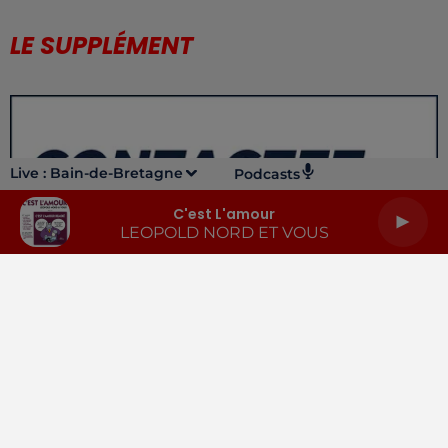
LE SUPPLÉMENT
Live :
Bain-de-Bretagne
Podcasts
C'est L'amour
LEOPOLD NORD ET VOUS
LA RADIO
INFOS
PODCASTS