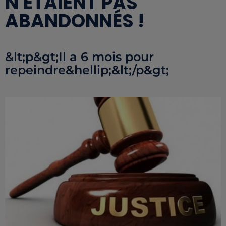
N'ÉTAIENT PAS
ABANDONNÉS !
&lt;p&gt;Il a 6 mois pour
repeindre&hellip;&lt;/p&gt;