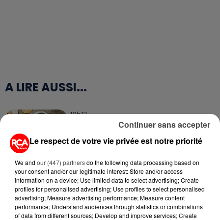
A LIRE AUSSI...
19h12
PETIT-DÉJEUNER : EST-IL
Continuer sans accepter
VRAIMENT OBLIGATOIRE DE
Le respect de votre vie privée est notre priorité
MANGER LE MATIN ?
We and
our (447) partners
do the following data processing based on
11h03
your consent and/or our legitimate interest: Store and/or access
WEEK-END ROUGE SUR LES
information on a device; Use limited data to select advertising; Create
ROUTES : LE GRAND OUEST SE
profiles for personalised advertising; Use profiles to select personalised
PRÉPARE À UN...
advertising; Measure advertising performance; Measure content
performance; Understand audiences through statistics or combinations
of data from different sources; Develop and improve services; Create
6 août 2026