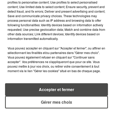
profiles to personalise content; Use profiles to select personalised
MÉGOTS ET FEUX DE FORÊT : LES
content; Use limited data to select content; Ensure security, prevent and
INDUSTRIELS DU TABAC BIENTÔT
detect fraud, and fix errors; Deliver and present advertising and content;
TAXÉS...
Save and communicate privacy choices. These technologies may
process personal data such as IP address and browsing data to offer
following functionalities: Identify devices based on information actively
6 août 2026
requested; Use precise geolocation data; Match and combine data from
CANICULE : POURQUOI LES
other data sources; Link different devices; Identify devices based on
BOUTEILLES D'EAU
information transmitted automatically.
DISPARAISSENT DES RAYONS...
Vous pouvez accepter en cliquant sur "Accepter et fermer", ou affiner en
sélectionnant les finalités et/ou partenaires dans "Gérer mes choix".
5 août 2026
MANGER SAINEMENT COÛTE 25 %
Vous pouvez également refuser en cliquant sur "Continuer sans
accepter". Vos préférences ne s'appliqueront que pour ce site. Vous
PLUS CHER QU'IL Y A CINQ ANS,
pouvez mettre à jour vos choix, ou retirer votre consentement à tout
ALERTE L’ONU
moment via le lien "Gérer les cookies" situé en bas de chaque page.
5 août 2026
QUELLES SONT LES MARQUES QUI
Accepter et fermer
OFFRENT LE MEILLEUR RAPPORT...
Gérer mes choix