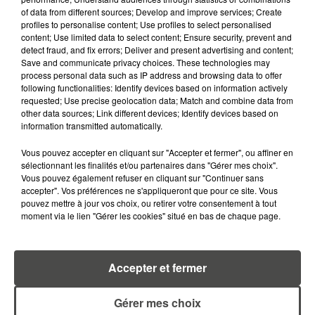
of data from different sources; Develop and improve services; Create
profiles to personalise content; Use profiles to select personalised
content; Use limited data to select content; Ensure security, prevent and
detect fraud, and fix errors; Deliver and present advertising and content;
Save and communicate privacy choices. These technologies may
RETROUVEZ TOUTE L'ACTU DE LA RÉGION ET
process personal data such as IP address and browsing data to offer
RECEVEZ LES ALERTES INFOS DE LA RÉDACTION
following functionalities: Identify devices based on information actively
EN TÉLÉCHARGEANT L'APPLICATION MOBILE
requested; Use precise geolocation data; Match and combine data from
other data sources; Link different devices; Identify devices based on
RCA
information transmitted automatically.
Vous pouvez accepter en cliquant sur "Accepter et fermer", ou affiner en
sélectionnant les finalités et/ou partenaires dans "Gérer mes choix".
Vous pouvez également refuser en cliquant sur "Continuer sans
LA RÉDACTION
accepter". Vos préférences ne s'appliqueront que pour ce site. Vous
Voir toute l'équipe RCA
RCA
pouvez mettre à jour vos choix, ou retirer votre consentement à tout
moment via le lien "Gérer les cookies" situé en bas de chaque page.
DIMITRI COUTAND
Journaliste
Accepter et fermer
Gérer mes choix