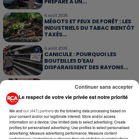
PRÉPARE À UN...
6 août 2026
MÉGOTS ET FEUX DE FORÊT : LES
INDUSTRIELS DU TABAC BIENTÔT
TAXÉS...
6 août 2026
CANICULE : POURQUOI LES
BOUTEILLES D'EAU
DISPARAISSENT DES RAYONS...
5 août 2026
Continuer sans accepter
MANGER SAINEMENT COÛTE 25 %
PLUS CHER QU'IL Y A CINQ ANS,
Le respect de votre vie privée est notre priorité
ALERTE L’ONU
We and
our (447) partners
do the following data processing based on
5 août 2026
your consent and/or our legitimate interest: Store and/or access
QUELLES SONT LES MARQUES QUI
information on a device; Use limited data to select advertising; Create
OFFRENT LE MEILLEUR RAPPORT...
profiles for personalised advertising; Use profiles to select personalised
advertising; Measure advertising performance; Measure content
performance; Understand audiences through statistics or combinations