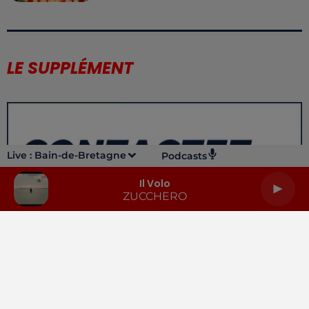
LE SUPPLÉMENT
Live :
Bain-de-Bretagne
Podcasts
Il Volo
ZUCCHERO