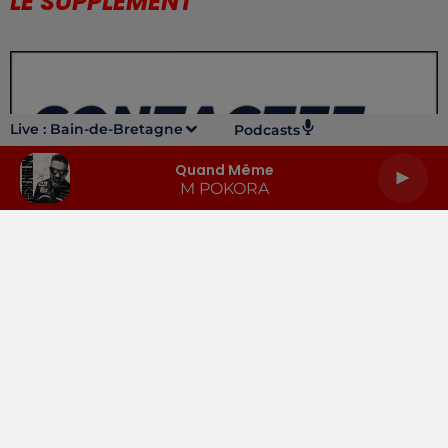
LE SUPPLÉMENT
Live :
Bain-de-Bretagne
Podcasts
Quand Même
M POKORA
LA RADIO
INFOS
PODCASTS
RENDEZ-VOUS
PUBLICITÉ