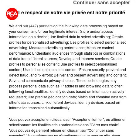
Continuer sans accepter
Le respect de votre vie privée est notre priorité
5 août 2026
MOUCHES : LES 5 RÉFLEXES À
We and
our (447) partners
do the following data processing based on
ADOPTER POUR ÉVITER
your consent and/or our legitimate interest: Store and/or access
L'INVASION CET ÉTÉ...
information on a device; Use limited data to select advertising; Create
profiles for personalised advertising; Use profiles to select personalised
advertising; Measure advertising performance; Measure content
4 août 2026
performance; Understand audiences through statistics or combinations
ÉCLIPSE SOLAIRE DU 12 AOÛT : LA
of data from different sources; Develop and improve services; Create
RUÉE VERS LES LUNETTES DE...
profiles to personalise content; Use profiles to select personalised
content; Use limited data to select content; Ensure security, prevent and
detect fraud, and fix errors; Deliver and present advertising and content;
Save and communicate privacy choices. These technologies may
4 août 2026
process personal data such as IP address and browsing data to offer
CAMPING-CAR : CE QUE VOUS
following functionalities: Identify devices based on information actively
AVEZ LE DROIT DE FAIRE... ET LES
requested; Use precise geolocation data; Match and combine data from
ERREURS...
other data sources; Link different devices; Identify devices based on
information transmitted automatically.
Vous pouvez accepter en cliquant sur "Accepter et fermer", ou affiner en
sélectionnant les finalités et/ou partenaires dans "Gérer mes choix".
Vous pouvez également refuser en cliquant sur "Continuer sans
accepter". Vos préférences ne s'appliqueront que pour ce site. Vous