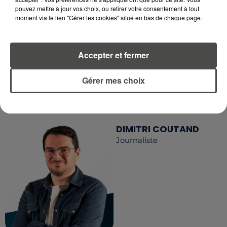
RETROUVEZ TOUTE L'ACTU DE LA RÉGION ET
pouvez mettre à jour vos choix, ou retirer votre consentement à tout
RECEVEZ LES ALERTES INFOS DE LA RÉDACTION
moment via le lien "Gérer les cookies" situé en bas de chaque page.
EN TÉLÉCHARGEANT L'APPLICATION MOBILE
RCA
Accepter et fermer
Gérer mes choix
LA RÉDACTION
Voir toute l'équipe RCA
RCA
DIMITRI COUTAND
Journaliste