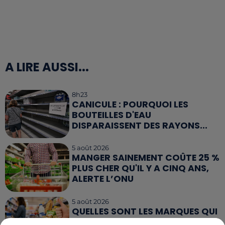
A LIRE AUSSI...
8h23
CANICULE : POURQUOI LES
BOUTEILLES D'EAU
DISPARAISSENT DES RAYONS...
5 août 2026
MANGER SAINEMENT COÛTE 25 %
PLUS CHER QU'IL Y A CINQ ANS,
ALERTE L’ONU
5 août 2026
QUELLES SONT LES MARQUES QUI
OFFRENT LE MEILLEUR RAPPORT...