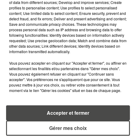
of data from different sources; Develop and improve services; Create
profiles to personalise content; Use profiles to select personalised
content; Use limited data to select content; Ensure security, prevent and
detect fraud, and fix errors; Deliver and present advertising and content;
RETROUVEZ TOUTE L'ACTU DE LA RÉGION ET
Save and communicate privacy choices. These technologies may
process personal data such as IP address and browsing data to offer
RECEVEZ LES ALERTES INFOS DE LA RÉDACTION
following functionalities: Identify devices based on information actively
EN TÉLÉCHARGEANT L'APPLICATION MOBILE
requested; Use precise geolocation data; Match and combine data from
RCA
other data sources; Link different devices; Identify devices based on
information transmitted automatically.
Vous pouvez accepter en cliquant sur "Accepter et fermer", ou affiner en
sélectionnant les finalités et/ou partenaires dans "Gérer mes choix".
LA RÉDACTION
Vous pouvez également refuser en cliquant sur "Continuer sans
Voir toute l'équipe RCA
accepter". Vos préférences ne s'appliqueront que pour ce site. Vous
RCA
pouvez mettre à jour vos choix, ou retirer votre consentement à tout
moment via le lien "Gérer les cookies" situé en bas de chaque page.
DIMITRI COUTAND
Journaliste
Accepter et fermer
Gérer mes choix