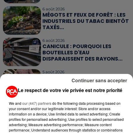
6 août 2026
MÉGOTS ET FEUX DE FORÊT : LES
INDUSTRIELS DU TABAC BIENTÔT
TAXÉS...
6 août 2026
CANICULE : POURQUOI LES
BOUTEILLES D'EAU
DISPARAISSENT DES RAYONS...
5 août 2026
MANGER SAINEMENT COÛTE 25 %
Continuer sans accepter
PLUS CHER QU'IL Y A CINQ ANS,
Le respect de votre vie privée est notre priorité
ALERTE L’ONU
We and
our (447) partners
do the following data processing based on
5 août 2026
your consent and/or our legitimate interest: Store and/or access
QUELLES SONT LES MARQUES QUI
information on a device; Use limited data to select advertising; Create
OFFRENT LE MEILLEUR RAPPORT...
profiles for personalised advertising; Use profiles to select personalised
advertising; Measure advertising performance; Measure content
performance; Understand audiences through statistics or combinations