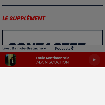
LE SUPPLÉMENT
Live :
Bain-de-Bretagne
Podcasts
Foule Sentimentale
ALAIN SOUCHON
LA RADIO
INFOS
PODCASTS