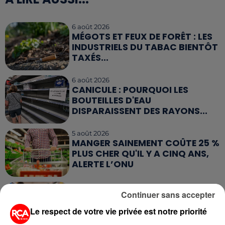
6 août 2026
MÉGOTS ET FEUX DE FORÊT : LES
INDUSTRIELS DU TABAC BIENTÔT
TAXÉS...
6 août 2026
CANICULE : POURQUOI LES
BOUTEILLES D'EAU
DISPARAISSENT DES RAYONS...
5 août 2026
MANGER SAINEMENT COÛTE 25 %
PLUS CHER QU'IL Y A CINQ ANS,
ALERTE L’ONU
5 août 2026
Continuer sans accepter
QUELLES SONT LES MARQUES QUI
OFFRENT LE MEILLEUR RAPPORT...
Le respect de votre vie privée est notre priorité