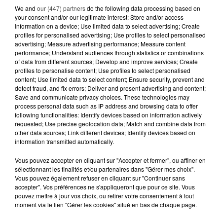
We and
our (447) partners
do the following data processing based on
5 août 2026
your consent and/or our legitimate interest: Store and/or access
MOUCHES : LES 5 RÉFLEXES À
information on a device; Use limited data to select advertising; Create
ADOPTER POUR ÉVITER
profiles for personalised advertising; Use profiles to select personalised
L'INVASION CET ÉTÉ...
advertising; Measure advertising performance; Measure content
performance; Understand audiences through statistics or combinations
of data from different sources; Develop and improve services; Create
4 août 2026
profiles to personalise content; Use profiles to select personalised
ÉCLIPSE SOLAIRE DU 12 AOÛT : LA
content; Use limited data to select content; Ensure security, prevent and
RUÉE VERS LES LUNETTES DE...
detect fraud, and fix errors; Deliver and present advertising and content;
Save and communicate privacy choices. These technologies may
process personal data such as IP address and browsing data to offer
following functionalities: Identify devices based on information actively
requested; Use precise geolocation data; Match and combine data from
other data sources; Link different devices; Identify devices based on
information transmitted automatically.
RETROUVEZ TOUTE L'ACTU DE LA RÉGION ET
Vous pouvez accepter en cliquant sur "Accepter et fermer", ou affiner en
RECEVEZ LES ALERTES INFOS DE LA RÉDACTION
sélectionnant les finalités et/ou partenaires dans "Gérer mes choix".
EN TÉLÉCHARGEANT L'APPLICATION MOBILE
Vous pouvez également refuser en cliquant sur "Continuer sans
RCA
accepter". Vos préférences ne s'appliqueront que pour ce site. Vous
pouvez mettre à jour vos choix, ou retirer votre consentement à tout
moment via le lien "Gérer les cookies" situé en bas de chaque page.