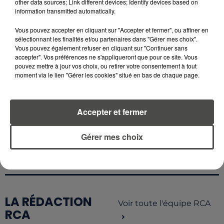
other data sources; Link different devices; Identify devices based on
L'INVASION CET ÉTÉ...
information transmitted automatically.
4 août 2026
Vous pouvez accepter en cliquant sur "Accepter et fermer", ou affiner en
ÉCLIPSE SOLAIRE DU 12 AOÛT : LA
sélectionnant les finalités et/ou partenaires dans "Gérer mes choix".
RUÉE VERS LES LUNETTES DE...
Vous pouvez également refuser en cliquant sur "Continuer sans
accepter". Vos préférences ne s'appliqueront que pour ce site. Vous
pouvez mettre à jour vos choix, ou retirer votre consentement à tout
moment via le lien "Gérer les cookies" situé en bas de chaque page.
Accepter et fermer
RETROUVEZ TOUTE L'ACTU DE LA RÉGION ET
RECEVEZ LES ALERTES INFOS DE LA RÉDACTION
Gérer mes choix
EN TÉLÉCHARGEANT L'APPLICATION MOBILE
RCA
LA RÉDACTION
Voir toute l'équipe RCA
RCA