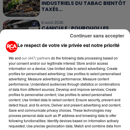
INDUSTRIELS DU TABAC BIENTÔT
TAXÉS...
6 août 2026
CANICULE : POURQUOI LES
BOUTEILLES D'EAU
Continuer sans accepter
DISPARAISSENT DES RAYONS...
Le respect de votre vie privée est notre priorité
5 août 2026
MANGER SAINEMENT COÛTE 25 %
We and
our (447) partners
do the following data processing based on
your consent and/or our legitimate interest: Store and/or access
PLUS CHER QU'IL Y A CINQ ANS,
information on a device; Use limited data to select advertising; Create
ALERTE L’ONU
profiles for personalised advertising; Use profiles to select personalised
advertising; Measure advertising performance; Measure content
performance; Understand audiences through statistics or combinations
5 août 2026
QUELLES SONT LES MARQUES QUI
of data from different sources; Develop and improve services; Create
profiles to personalise content; Use profiles to select personalised
OFFRENT LE MEILLEUR RAPPORT...
content; Use limited data to select content; Ensure security, prevent and
detect fraud, and fix errors; Deliver and present advertising and content;
Save and communicate privacy choices. These technologies may
5 août 2026
process personal data such as IP address and browsing data to offer
MOUCHES : LES 5 RÉFLEXES À
following functionalities: Identify devices based on information actively
ADOPTER POUR ÉVITER
requested; Use precise geolocation data; Match and combine data from