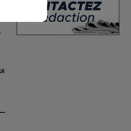
X
T
UI