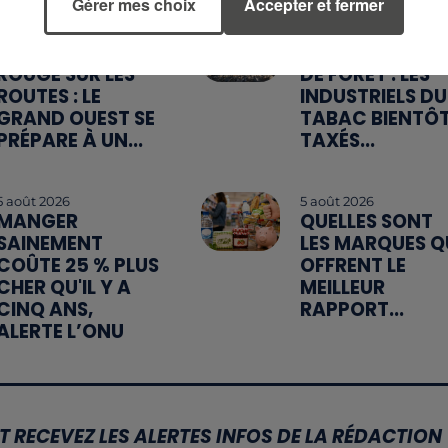
Gérer mes choix
Accepter et fermer
11h03
6 août 2026
WEEK-END
MÉGOTS ET FEU
ROUGE SUR LES
DE FORÊT : LES
ROUTES : LE
INDUSTRIELS DU
GRAND OUEST SE
TABAC BIENTÔ
PRÉPARE À UN...
TAXÉS...
5 août 2026
5 août 2026
MANGER
QUELLES SONT
SAINEMENT
LES MARQUES Q
COÛTE 25 % PLUS
OFFRENT LE
CHER QU'IL Y A
MEILLEUR
CINQ ANS,
RAPPORT...
ALERTE L’ONU
T RECEVEZ LES ALERTES INFOS DE LA RÉDACTION