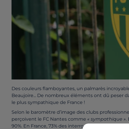
Des couleurs flamboyantes, un palmarès incroyabl
Beaujoire... De nombreux éléments ont dû peser dans
le plus sympathique de France !
Selon le baromètre d’image des clubs professionnels 
perçoivent le FC Nantes comme
« sympathique ».
E
90%. En France, 73% des interrogés ont une bonne