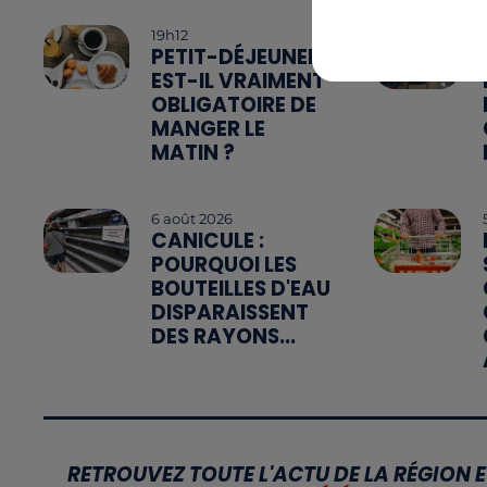
19h12
PETIT-DÉJEUNER :
EST-IL VRAIMENT
OBLIGATOIRE DE
MANGER LE
MATIN ?
6 août 2026
CANICULE :
POURQUOI LES
BOUTEILLES D'EAU
DISPARAISSENT
DES RAYONS...
RETROUVEZ TOUTE L'ACTU DE LA RÉGION E