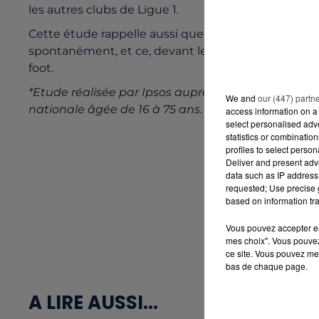
les autres clubs de Ligue 1.
Cette étude rappelle aussi que le football est toujo
spontanément, et ce, devant le rugby et le tennis. 
foot.
*Etude réalisée par Ipsos auprès d’un échantillon 
We and
our (447) partn
nationale âgée de 16 à 75 ans. Terrain réalisé du 7
access information on a 
select personalised ad
statistics or combinatio
profiles to select person
Deliver and present adv
data such as IP address 
requested; Use precise g
based on information tra
Vous pouvez accepter en 
mes choix". Vous pouvez
ce site. Vous pouvez met
bas de chaque page.
A LIRE AUSSI...