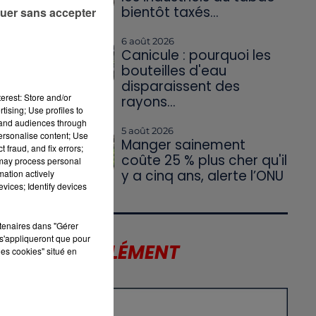
bientôt taxés...
uer sans accepter
t
6 août 2026
Canicule : pourquoi les
bouteilles d'eau
disparaissent des
erest: Store and/or
rayons...
tising; Use profiles to
tand audiences through
5 août 2026
personalise content; Use
Manger sainement
 fraud, and fix errors;
coûte 25 % plus cher qu'il
 may process personal
y a cinq ans, alerte l’ONU
mation actively
vices; Identify devices
rtenaires dans "Gérer
s'appliqueront que pour
LE SUPPLÉMENT
les cookies" situé en