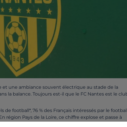
e et une ambiance souvent électrique au stade de la
 la balance. Toujours est-il que le FC Nantes est le clu
de football*, 76 % des Français intéressés par le footbal
n région Pays de la Loire, ce chiffre explose et passe à
 image de la maison jaune, contre 63% en moyenne pou