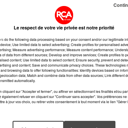
Contin
urs en tête des sports auxquels les Français s’intéressen
On parle de 22 millions de personnes qui apprécient le
Le respect de votre vie privée est notre priorité
de 5 001 Français représentatif de la population
ers
do the following data processing based on your consent and/or our legitimate int
 décembre 2017 au 3 janvier 2018.
device; Use limited data to select advertising; Create profiles for personalised adver
vertising; Measure advertising performance; Measure content performance; Unders
ns of data from different sources; Develop and improve services; Create profiles to 
alised content; Use limited data to select content; Ensure security, prevent and detect
ertising and content; Save and communicate privacy choices. These technologies
and browsing data to offer following functionalities: Identify devices based on infor
eolocation data; Match and combine data from other data sources; Link different de
nsmitted automatically.
cliquant sur "Accepter et fermer", ou affiner en sélectionnant les finalités et/ou pa
 également refuser en cliquant sur "Continuer sans accepter". Vos préférences ne 
tre à jour vos choix, ou retirer votre consentement à tout moment via le lien "Gérer 