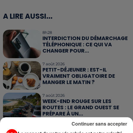
A LIRE AUSSI...
8h28
INTERDICTION DU DÉMARCHAGE
TÉLÉPHONIQUE : CE QUI VA
CHANGER POUR...
7 août 2026
PETIT-DÉJEUNER : EST-IL
VRAIMENT OBLIGATOIRE DE
MANGER LE MATIN ?
7 août 2026
WEEK-END ROUGE SUR LES
ROUTES : LE GRAND OUEST SE
PRÉPARE À UN...
Continuer sans accepter
6 août 2026
MÉGOTS ET FEUX DE FORÊT : LES