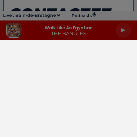
Live :
Bain-de-Bretagne
Podcasts
Walk Like An Egyptian
THE BANGLES
LA RADIO
INFOS
PODCASTS
RENDEZ-VOUS
PUBLICITÉ