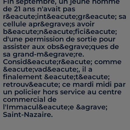
Fin septembre, un jeune homme
de 21 ans n'avait pas
r&eacute;int&eacute;gr&eacute; sa
cellule apr&egrave;s avoir
b&eacute;n&eacute;fici&eacute;
d'une permission de sortie pour
assister aux obs&egrave;ques de
sa grand-m&egrave;re.
Consid&eacute;r&eacute; comme
&eacute;vad&eacute;, il a
finalement &eacute;t&eacute;
retrouv&eacute; ce mardi midi par
un policier hors service au centre
commercial de
l'Immacul&eacute;e &agrave;
Saint-Nazaire.