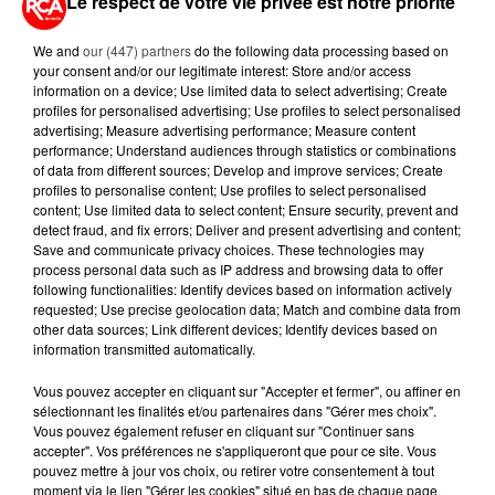
Le respect de votre vie privée est notre priorité
INDUSTRIELS DU TABAC BIENTÔT
TAXÉS...
We and
our (447) partners
do the following data processing based on
your consent and/or our legitimate interest: Store and/or access
information on a device; Use limited data to select advertising; Create
6 août 2026
profiles for personalised advertising; Use profiles to select personalised
CANICULE : POURQUOI LES
advertising; Measure advertising performance; Measure content
BOUTEILLES D'EAU
performance; Understand audiences through statistics or combinations
DISPARAISSENT DES RAYONS...
of data from different sources; Develop and improve services; Create
profiles to personalise content; Use profiles to select personalised
content; Use limited data to select content; Ensure security, prevent and
5 août 2026
detect fraud, and fix errors; Deliver and present advertising and content;
MANGER SAINEMENT COÛTE 25 %
Save and communicate privacy choices. These technologies may
PLUS CHER QU'IL Y A CINQ ANS,
process personal data such as IP address and browsing data to offer
ALERTE L’ONU
following functionalities: Identify devices based on information actively
requested; Use precise geolocation data; Match and combine data from
other data sources; Link different devices; Identify devices based on
information transmitted automatically.
Vous pouvez accepter en cliquant sur "Accepter et fermer", ou affiner en
RETROUVEZ TOUTE L'ACTU DE LA RÉGION ET
sélectionnant les finalités et/ou partenaires dans "Gérer mes choix".
Vous pouvez également refuser en cliquant sur "Continuer sans
RECEVEZ LES ALERTES INFOS DE LA RÉDACTION
accepter". Vos préférences ne s'appliqueront que pour ce site. Vous
EN TÉLÉCHARGEANT L'APPLICATION MOBILE
pouvez mettre à jour vos choix, ou retirer votre consentement à tout
RCA
moment via le lien "Gérer les cookies" situé en bas de chaque page.