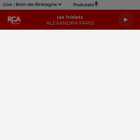
Live :
Bain-de-Bretagne
Podcasts
Les Triolets
ALEXANDRA PARIS
LA RADIO
INFOS
PODCASTS
RENDEZ-VOUS
PUBLICITÉ
Gestion des cookies
Mentions légales