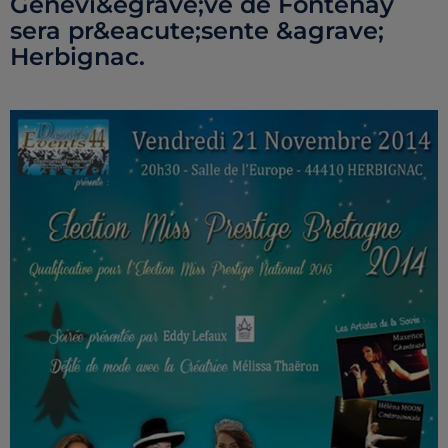
Genevi&egrave;ve de Fontenay
sera pr&eacute;sente &agrave;
Herbignac.