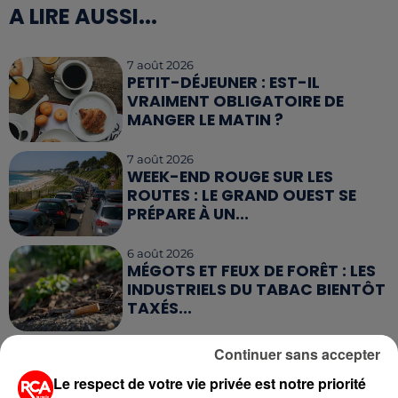
A LIRE AUSSI...
7 août 2026
PETIT-DÉJEUNER : EST-IL
VRAIMENT OBLIGATOIRE DE
MANGER LE MATIN ?
7 août 2026
WEEK-END ROUGE SUR LES
ROUTES : LE GRAND OUEST SE
PRÉPARE À UN...
6 août 2026
MÉGOTS ET FEUX DE FORÊT : LES
INDUSTRIELS DU TABAC BIENTÔT
TAXÉS...
6 août 2026
Continuer sans accepter
CANICULE : POURQUOI LES
Le respect de votre vie privée est notre priorité
BOUTEILLES D'EAU