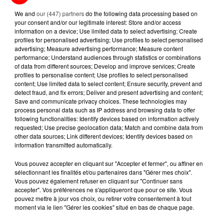
DISPARAISSENT DES RAYONS...
We and
our (447) partners
do the following data processing based on
your consent and/or our legitimate interest: Store and/or access
5 août 2026
information on a device; Use limited data to select advertising; Create
MANGER SAINEMENT COÛTE 25 %
profiles for personalised advertising; Use profiles to select personalised
PLUS CHER QU'IL Y A CINQ ANS,
advertising; Measure advertising performance; Measure content
ALERTE L’ONU
performance; Understand audiences through statistics or combinations
of data from different sources; Develop and improve services; Create
profiles to personalise content; Use profiles to select personalised
5 août 2026
content; Use limited data to select content; Ensure security, prevent and
QUELLES SONT LES MARQUES QUI
detect fraud, and fix errors; Deliver and present advertising and content;
OFFRENT LE MEILLEUR RAPPORT...
Save and communicate privacy choices. These technologies may
process personal data such as IP address and browsing data to offer
following functionalities: Identify devices based on information actively
requested; Use precise geolocation data; Match and combine data from
other data sources; Link different devices; Identify devices based on
information transmitted automatically.
RETROUVEZ TOUTE L'ACTU DE LA RÉGION ET
Vous pouvez accepter en cliquant sur "Accepter et fermer", ou affiner en
sélectionnant les finalités et/ou partenaires dans "Gérer mes choix".
RECEVEZ LES ALERTES INFOS DE LA RÉDACTION
Vous pouvez également refuser en cliquant sur "Continuer sans
EN TÉLÉCHARGEANT L'APPLICATION MOBILE
accepter". Vos préférences ne s'appliqueront que pour ce site. Vous
RCA
pouvez mettre à jour vos choix, ou retirer votre consentement à tout
moment via le lien "Gérer les cookies" situé en bas de chaque page.