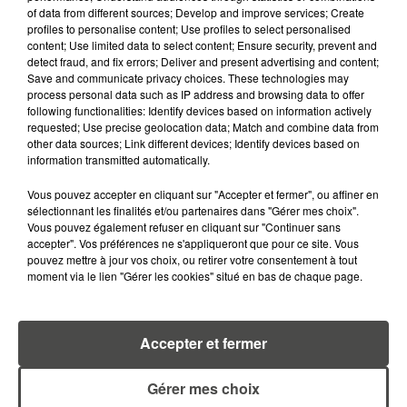
of data from different sources; Develop and improve services; Create
profiles to personalise content; Use profiles to select personalised
content; Use limited data to select content; Ensure security, prevent and
detect fraud, and fix errors; Deliver and present advertising and content;
Save and communicate privacy choices. These technologies may
RETROUVEZ TOUTE L'ACTU DE LA RÉGION ET
process personal data such as IP address and browsing data to offer
RECEVEZ LES ALERTES INFOS DE LA RÉDACTION
following functionalities: Identify devices based on information actively
EN TÉLÉCHARGEANT L'APPLICATION MOBILE
requested; Use precise geolocation data; Match and combine data from
RCA
other data sources; Link different devices; Identify devices based on
information transmitted automatically.
Vous pouvez accepter en cliquant sur "Accepter et fermer", ou affiner en
sélectionnant les finalités et/ou partenaires dans "Gérer mes choix".
Vous pouvez également refuser en cliquant sur "Continuer sans
LA RÉDACTION
Voir toute l'équipe RCA
accepter". Vos préférences ne s'appliqueront que pour ce site. Vous
RCA
pouvez mettre à jour vos choix, ou retirer votre consentement à tout
moment via le lien "Gérer les cookies" situé en bas de chaque page.
DIMITRI COUTAND
Journaliste
Accepter et fermer
Gérer mes choix