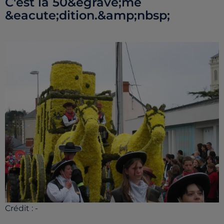
C'est la 50&egrave;me
&eacute;dition.&amp;nbsp;
Crédit :
-