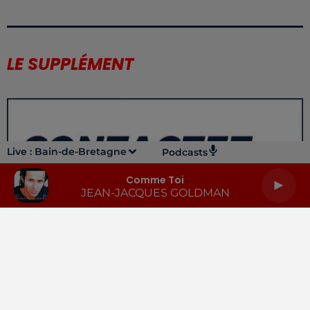
LE SUPPLÉMENT
Live :
Bain-de-Bretagne
Podcasts
Comme Toi
JEAN-JACQUES GOLDMAN