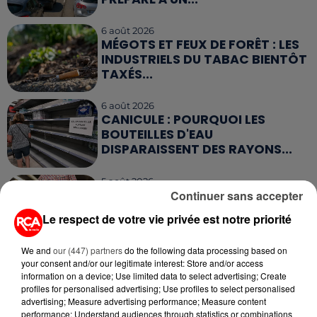
6 août 2026
MÉGOTS ET FEUX DE FORÊT : LES
INDUSTRIELS DU TABAC BIENTÔT
TAXÉS...
6 août 2026
CANICULE : POURQUOI LES
BOUTEILLES D'EAU
DISPARAISSENT DES RAYONS...
5 août 2026
MANGER SAINEMENT COÛTE 25 %
Continuer sans accepter
PLUS CHER QU'IL Y A CINQ ANS,
Le respect de votre vie privée est notre priorité
ALERTE L’ONU
We and
our (447) partners
do the following data processing based on
5 août 2026
your consent and/or our legitimate interest: Store and/or access
QUELLES SONT LES MARQUES QUI
information on a device; Use limited data to select advertising; Create
OFFRENT LE MEILLEUR RAPPORT...
profiles for personalised advertising; Use profiles to select personalised
advertising; Measure advertising performance; Measure content
performance; Understand audiences through statistics or combinations