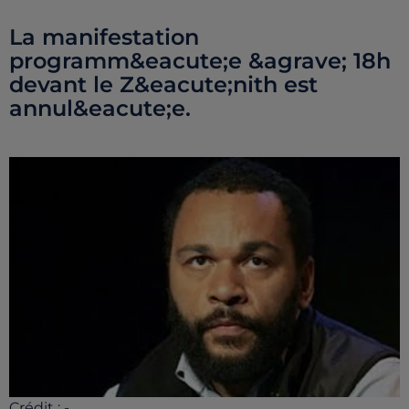
La manifestation
programm&eacute;e &agrave; 18h
devant le Z&eacute;nith est
annul&eacute;e.
Crédit :
-