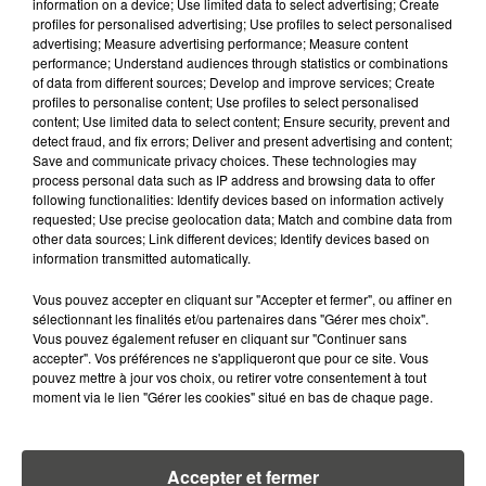
information on a device; Use limited data to select advertising; Create
profiles for personalised advertising; Use profiles to select personalised
4 août 2026
advertising; Measure advertising performance; Measure content
ÉCLIPSE SOLAIRE DU 12 AOÛT : LA
performance; Understand audiences through statistics or combinations
RUÉE VERS LES LUNETTES DE...
of data from different sources; Develop and improve services; Create
profiles to personalise content; Use profiles to select personalised
content; Use limited data to select content; Ensure security, prevent and
detect fraud, and fix errors; Deliver and present advertising and content;
Save and communicate privacy choices. These technologies may
process personal data such as IP address and browsing data to offer
following functionalities: Identify devices based on information actively
requested; Use precise geolocation data; Match and combine data from
RETROUVEZ TOUTE L'ACTU DE LA RÉGION ET
other data sources; Link different devices; Identify devices based on
RECEVEZ LES ALERTES INFOS DE LA RÉDACTION
information transmitted automatically.
EN TÉLÉCHARGEANT L'APPLICATION MOBILE
Vous pouvez accepter en cliquant sur "Accepter et fermer", ou affiner en
RCA
sélectionnant les finalités et/ou partenaires dans "Gérer mes choix".
Vous pouvez également refuser en cliquant sur "Continuer sans
accepter". Vos préférences ne s'appliqueront que pour ce site. Vous
pouvez mettre à jour vos choix, ou retirer votre consentement à tout
moment via le lien "Gérer les cookies" situé en bas de chaque page.
LA RÉDACTION
Voir toute l'équipe RCA
RCA
Accepter et fermer