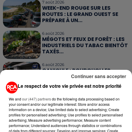
7 août 2026
WEEK-END ROUGE SUR LES
ROUTES : LE GRAND OUEST SE
PRÉPARE À UN...
6 août 2026
MÉGOTS ET FEUX DE FORÊT : LES
INDUSTRIELS DU TABAC BIENTÔT
TAXÉS...
6 août 2026
CANICULE : POURQUOI LES
Continuer sans accepter
BOUTEILLES D'EAU
DISPARAISSENT DES RAYONS...
Le respect de votre vie privée est notre priorité
5 août 2026
We and
our (447) partners
do the following data processing based on
MANGER SAINEMENT COÛTE 25 %
your consent and/or our legitimate interest: Store and/or access
PLUS CHER QU'IL Y A CINQ ANS,
information on a device; Use limited data to select advertising; Create
ALERTE L’ONU
profiles for personalised advertising; Use profiles to select personalised
advertising; Measure advertising performance; Measure content
performance; Understand audiences through statistics or combinations
of data from different sources; Develop and improve services; Create