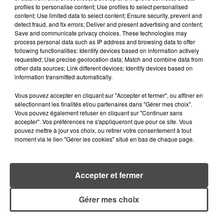
profiles to personalise content; Use profiles to select personalised
content; Use limited data to select content; Ensure security, prevent and
detect fraud, and fix errors; Deliver and present advertising and content;
RETROUVEZ TOUTE L'ACTU DE LA RÉGION ET
Save and communicate privacy choices. These technologies may
RECEVEZ LES ALERTES INFOS DE LA RÉDACTION
process personal data such as IP address and browsing data to offer
EN TÉLÉCHARGEANT L'APPLICATION MOBILE
following functionalities: Identify devices based on information actively
RCA
requested; Use precise geolocation data; Match and combine data from
other data sources; Link different devices; Identify devices based on
information transmitted automatically.
Vous pouvez accepter en cliquant sur "Accepter et fermer", ou affiner en
sélectionnant les finalités et/ou partenaires dans "Gérer mes choix".
LA RÉDACTION
Voir toute l'équipe RCA
Vous pouvez également refuser en cliquant sur "Continuer sans
RCA
accepter". Vos préférences ne s'appliqueront que pour ce site. Vous
pouvez mettre à jour vos choix, ou retirer votre consentement à tout
moment via le lien "Gérer les cookies" situé en bas de chaque page.
DIMITRI COUTAND
Journaliste
Accepter et fermer
Gérer mes choix