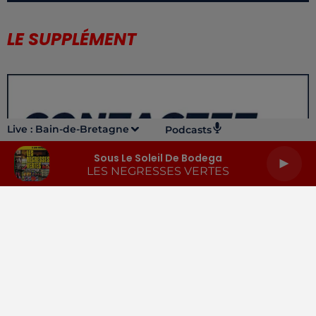
LE SUPPLÉMENT
Live :
Bain-de-Bretagne
Podcasts
Sous Le Soleil De Bodega
LES NEGRESSES VERTES
LA RADIO
INFOS
PODCASTS