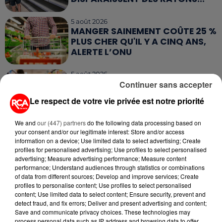
5 août 2026
MANGER SAINEMENT COÛTE 25 %
PLUS CHER QU'IL Y A CINQ ANS,
ALERTE L’ONU
5 août 2026
QUELLES SONT LES MARQUES QUI
Continuer sans accepter
OFFRENT LE MEILLEUR RAPPORT...
Le respect de votre vie privée est notre priorité
We and
our (447) partners
do the following data processing based on
your consent and/or our legitimate interest: Store and/or access
information on a device; Use limited data to select advertising; Create
profiles for personalised advertising; Use profiles to select personalised
advertising; Measure advertising performance; Measure content
RETROUVEZ TOUTE L'ACTU DE LA RÉGION ET
performance; Understand audiences through statistics or combinations
RECEVEZ LES ALERTES INFOS DE LA RÉDACTION
of data from different sources; Develop and improve services; Create
EN TÉLÉCHARGEANT L'APPLICATION MOBILE
profiles to personalise content; Use profiles to select personalised
RCA
content; Use limited data to select content; Ensure security, prevent and
detect fraud, and fix errors; Deliver and present advertising and content;
Save and communicate privacy choices. These technologies may
process personal data such as IP address and browsing data to offer