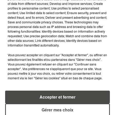
of data from different sources; Develop and improve services; Create
profiles to personalise content; Use profiles to select personalised
content; Use limited data to select content; Ensure security, prevent and
detect fraud, and fix errors; Deliver and present advertising and content;
Save and communicate privacy choices. These technologies may
process personal data such as IP address and browsing data to offer
MARGOT DOUÉTIL
following functionalities: Identify devices based on information actively
requested; Use precise geolocation data; Match and combine data from
Journaliste
other data sources; Link different devices; Identify devices based on
information transmitted automatically.
Vous pouvez accepter en cliquant sur "Accepter et fermer", ou affiner en
sélectionnant les finalités et/ou partenaires dans "Gérer mes choix".
Vous pouvez également refuser en cliquant sur "Continuer sans
accepter". Vos préférences ne s'appliqueront que pour ce site. Vous
pouvez mettre à jour vos choix, ou retirer votre consentement à tout
moment via le lien "Gérer les cookies" situé en bas de chaque page.
TITOUAN GUIBERT
Journaliste
Accepter et fermer
Gérer mes choix