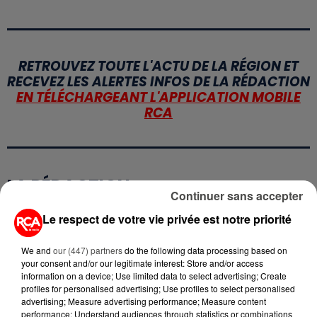
RETROUVEZ TOUTE L'ACTU DE LA RÉGION ET
RECEVEZ LES ALERTES INFOS DE LA RÉDACTION
EN TÉLÉCHARGEANT L'APPLICATION MOBILE
RCA
LA RÉDACTION
Voir toute l'équipe RCA
Continuer sans accepter
RCA
Le respect de votre vie privée est notre priorité
DIMITRI COUTAND
We and
our (447) partners
do the following data processing based on
Journaliste
your consent and/or our legitimate interest: Store and/or access
information on a device; Use limited data to select advertising; Create
profiles for personalised advertising; Use profiles to select personalised
advertising; Measure advertising performance; Measure content
performance; Understand audiences through statistics or combinations