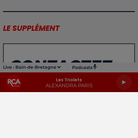
LE SUPPLÉMENT
Live :
Bain-de-Bretagne
Podcasts
Les Triolets
ALEXANDRA PARIS