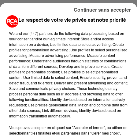
Continuer sans accepter
RETROUVEZ TOUTE L'ACTU DE LA RÉGION ET
Le respect de votre vie privée est notre priorité
RECEVEZ LES ALERTES INFOS DE LA RÉDACTION
EN TÉLÉCHARGEANT L'APPLICATION MOBILE
We and
our (447) partners
do the following data processing based on
RCA
your consent and/or our legitimate interest: Store and/or access
information on a device; Use limited data to select advertising; Create
profiles for personalised advertising; Use profiles to select personalised
advertising; Measure advertising performance; Measure content
performance; Understand audiences through statistics or combinations
LA RÉDACTION
of data from different sources; Develop and improve services; Create
Voir toute l'équipe RCA
profiles to personalise content; Use profiles to select personalised
RCA
content; Use limited data to select content; Ensure security, prevent and
detect fraud, and fix errors; Deliver and present advertising and content;
Save and communicate privacy choices. These technologies may
DIMITRI COUTAND
process personal data such as IP address and browsing data to offer
Journaliste
following functionalities: Identify devices based on information actively
requested; Use precise geolocation data; Match and combine data from
other data sources; Link different devices; Identify devices based on
information transmitted automatically.
Vous pouvez accepter en cliquant sur "Accepter et fermer", ou affiner en
sélectionnant les finalités et/ou partenaires dans "Gérer mes choix".