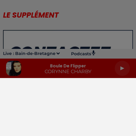
LE SUPPLÉMENT
Live :
Bain-de-Bretagne
Podcasts
Boule De Flipper
CORYNNE CHARBY
LA RADIO
INFOS
PODCASTS