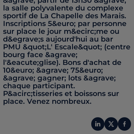
&agrave; partir de 13h30 &agrave;
la salle polyvalente du complexe
sportif de La Chapelle des Marais.
Inscriptions 5&euro; par personne
sur place le jour m&ecirc;me ou
d&egrave;s aujourd'hui au bar
PMU &quot;L' Escale&quot; (centre
bourg face &agrave;
l'&eacute;glise). Bons d'achat de
10&euro; &agrave; 75&euro;
&agrave; gagner; lots &agrave;
chaque participant.
P&acirc;tisseries et boissons sur
place. Venez nombreux.