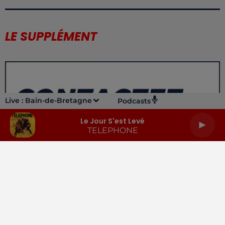
LE SUPPLÉMENT
Live :
Bain-de-Bretagne
Podcasts
Le Jour S'est Levé
TELEPHONE
LA RADIO
INFOS
PODCASTS