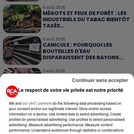
6 août 2026
MÉGOTS ET FEUX DE FORÊT : LES
INDUSTRIELS DU TABAC BIENTÔT
TAXÉS...
6 août 2026
CANICULE : POURQUOI LES
BOUTEILLES D'EAU
DISPARAISSENT DES RAYONS...
5 août 2026
MANGER SAINEMENT COÛTE 25 %
Continuer sans accepter
PLUS CHER QU'IL Y A CINQ ANS,
ALERTE L’ONU
Le respect de votre vie privée est notre priorité
5 août 2026
We and
our (447) partners
do the following data processing based on
QUELLES SONT LES MARQUES QUI
your consent and/or our legitimate interest: Store and/or access
information on a device; Use limited data to select advertising; Create
OFFRENT LE MEILLEUR RAPPORT...
profiles for personalised advertising; Use profiles to select personalised
advertising; Measure advertising performance; Measure content
performance; Understand audiences through statistics or combinations