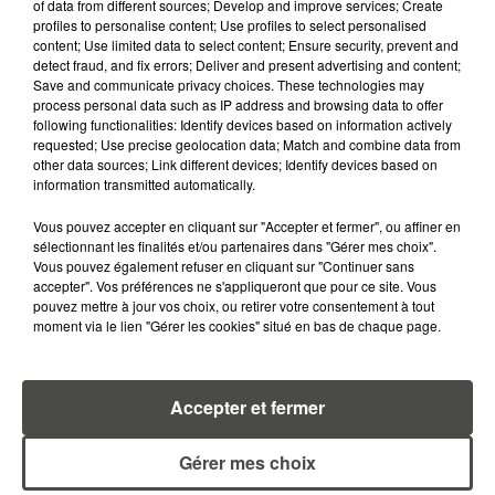
of data from different sources; Develop and improve services; Create
profiles to personalise content; Use profiles to select personalised
content; Use limited data to select content; Ensure security, prevent and
detect fraud, and fix errors; Deliver and present advertising and content;
RETROUVEZ TOUTE L'ACTU DE LA RÉGION ET
Save and communicate privacy choices. These technologies may
RECEVEZ LES ALERTES INFOS DE LA RÉDACTION
process personal data such as IP address and browsing data to offer
following functionalities: Identify devices based on information actively
EN TÉLÉCHARGEANT L'APPLICATION MOBILE
requested; Use precise geolocation data; Match and combine data from
RCA
other data sources; Link different devices; Identify devices based on
information transmitted automatically.
Vous pouvez accepter en cliquant sur "Accepter et fermer", ou affiner en
sélectionnant les finalités et/ou partenaires dans "Gérer mes choix".
LA RÉDACTION
Vous pouvez également refuser en cliquant sur "Continuer sans
Voir toute l'équipe RCA
accepter". Vos préférences ne s'appliqueront que pour ce site. Vous
RCA
pouvez mettre à jour vos choix, ou retirer votre consentement à tout
moment via le lien "Gérer les cookies" situé en bas de chaque page.
DIMITRI COUTAND
Journaliste
Accepter et fermer
Gérer mes choix