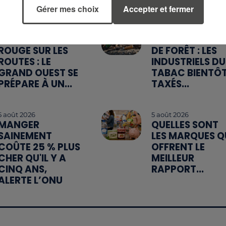
Gérer mes choix
Accepter et fermer
7 août 2026
6 août 2026
WEEK-END
MÉGOTS ET FEU
ROUGE SUR LES
DE FORÊT : LES
ROUTES : LE
INDUSTRIELS DU
GRAND OUEST SE
TABAC BIENTÔ
PRÉPARE À UN...
TAXÉS...
5 août 2026
5 août 2026
MANGER
QUELLES SONT
SAINEMENT
LES MARQUES Q
COÛTE 25 % PLUS
OFFRENT LE
CHER QU'IL Y A
MEILLEUR
CINQ ANS,
RAPPORT...
ALERTE L’ONU