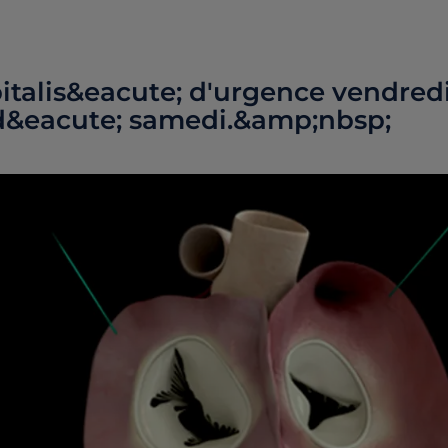
pitalis&eacute; d'urgence vendred
e;d&eacute; samedi.&amp;nbsp;