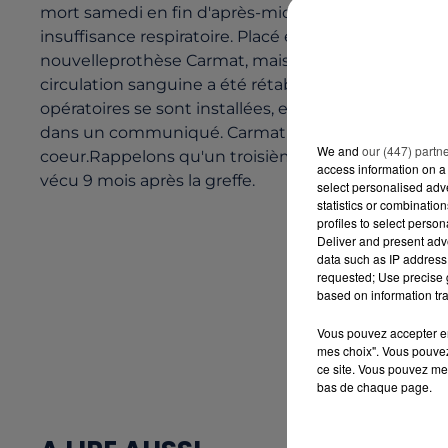
mort samedi en fin d'après-midi au CHU de Nantes. I
insuffisance respiratoire. Placé ensoins intensifs, 
nouvelleprothèse Carmat, mais le patient a succom
circulation sanguine a été rétablie. Malgré les effor
opératoires se sont installées, et le patient est dé
dans un communiqué. Carmat cherche maintenant à
We and
our (447) partn
coeur.Rappelons qu'un troisième c�?ur artificiel a ét
access information on a 
vécu 9 mois après la greffe.
select personalised ad
statistics or combinatio
profiles to select person
Deliver and present adv
data such as IP address 
requested; Use precise g
based on information tra
Vous pouvez accepter en 
mes choix". Vous pouvez
ce site. Vous pouvez met
bas de chaque page.