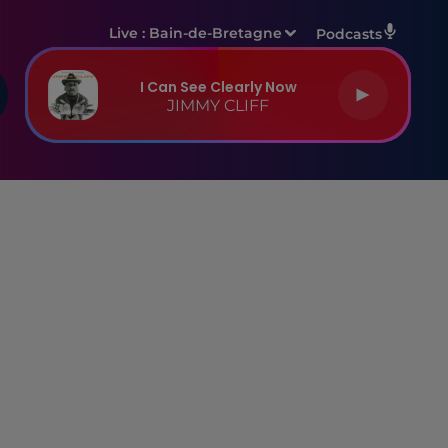
Live :
Bain-de-Bretagne
Podcasts
I Can See Clearly Now
JIMMY CLIFF