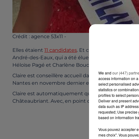
Crédit :
agence 53x11 -
Elles étaient
11 candidates
. Et c’est finalement la p
André-des-Eaux, qui a été élue Miss Loire-Atlanti
Héloïse Pagé et Charlène Bouchet.
We and
our (447) partn
Claire est conseillère accueil dans une banque. Elle
access information on a 
Nantes en novembre dernier et 2ème dauphine Miss 
select personalised ad
statistics or combinatio
Claire est automatiquement qualifiée pour participer
profiles to select person
Deliver and present adv
Châteaubriant. Avec, en point de mire, le titre de M
data such as IP address 
requested; Use precise g
based on information tra
Vous pouvez accepter en 
mes choix". Vous pouvez