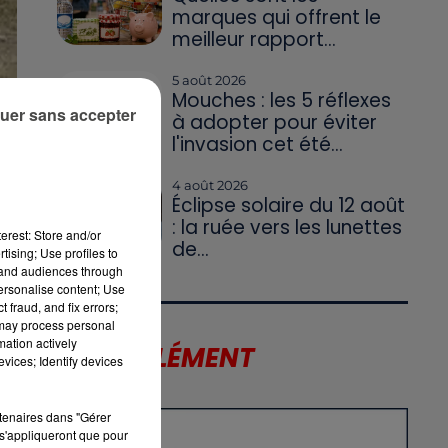
marques qui offrent le
meilleur rapport...
5 août 2026
Mouches : les 5 réflexes
uer sans accepter
à adopter pour éviter
l'invasion cet été...
4 août 2026
Éclipse solaire du 12 août
: la ruée vers les lunettes
erest: Store and/or
de...
tising; Use profiles to
tand audiences through
personalise content; Use
 fraud, and fix errors;
 may process personal
mation actively
LE SUPPLÉMENT
vices; Identify devices
rtenaires dans "Gérer
s'appliqueront que pour