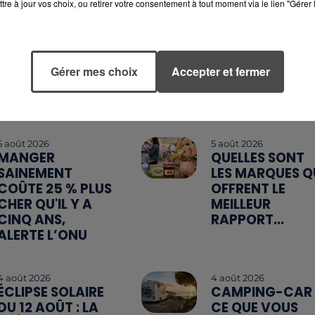
tre à jour vos choix, ou retirer votre consentement à tout moment via le lien "Gérer 
Gérer mes choix
Accepter et fermer
5 août 2026
5 août 2026
MANGER
QUELLES SONT
SAINEMENT
LES MARQUES Q
COÛTE 25 % PLUS
OFFRENT LE
CHER QU'IL Y A
MEILLEUR
CINQ ANS,
RAPPORT...
ALERTE L’ONU
4 août 2026
4 août 2026
ÉCLIPSE SOLAIRE
CAMPING-CAR 
DU 12 AOÛT : LA
CE QUE VOUS