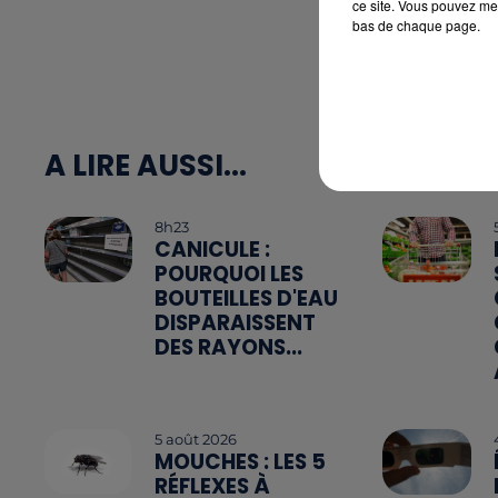
ce site. Vous pouvez met
bas de chaque page.
A LIRE AUSSI...
8h23
CANICULE :
POURQUOI LES
BOUTEILLES D'EAU
DISPARAISSENT
DES RAYONS...
5 août 2026
MOUCHES : LES 5
RÉFLEXES À