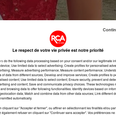
Contin
lus grande (1m80), Claire Foucher, originaire de Saint-
que 2015 ce dimanche à Blain. Ses deux dauphines sont
Le respect de votre vie privée est notre priorité
ers
do the following data processing based on your consent and/or our legitimate int
 avait déjà terminé 1ère dauphine de l’élection Miss
device; Use limited data to select advertising; Create profiles for personalised adver
Cap Atlantique en février à la Baule.
vertising; Measure advertising performance; Measure content performance; Unders
ns of data from different sources; Develop and improve services; Create profiles to 
 à l’élection Miss Pays de la Loire le 2 octobre à
alised content; Use limited data to select content; Ensure security, prevent and detect
ertising and content; Save and communicate privacy choices. These technologies
iss France 2016, décerné le 19 décembre à Lille…
and browsing data to offer following functionalities: Identify devices based on infor
eolocation data; Match and combine data from other data sources; Link different de
nsmitted automatically.
cliquant sur "Accepter et fermer", ou affiner en sélectionnant les finalités et/ou pa
 également refuser en cliquant sur "Continuer sans accepter". Vos préférences ne 