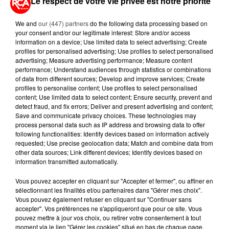
CANICULE : POURQUOI LES
Le respect de votre vie privée est notre priorité
BOUTEILLES D'EAU
DISPARAISSENT DES RAYONS...
We and
our (447) partners
do the following data processing based on
your consent and/or our legitimate interest: Store and/or access
information on a device; Use limited data to select advertising; Create
5 août 2026
profiles for personalised advertising; Use profiles to select personalised
MANGER SAINEMENT COÛTE 25 %
advertising; Measure advertising performance; Measure content
PLUS CHER QU'IL Y A CINQ ANS,
performance; Understand audiences through statistics or combinations
ALERTE L’ONU
of data from different sources; Develop and improve services; Create
profiles to personalise content; Use profiles to select personalised
content; Use limited data to select content; Ensure security, prevent and
5 août 2026
detect fraud, and fix errors; Deliver and present advertising and content;
QUELLES SONT LES MARQUES QUI
Save and communicate privacy choices. These technologies may
OFFRENT LE MEILLEUR RAPPORT...
process personal data such as IP address and browsing data to offer
following functionalities: Identify devices based on information actively
requested; Use precise geolocation data; Match and combine data from
other data sources; Link different devices; Identify devices based on
information transmitted automatically.
Vous pouvez accepter en cliquant sur "Accepter et fermer", ou affiner en
RETROUVEZ TOUTE L'ACTU DE LA RÉGION ET
sélectionnant les finalités et/ou partenaires dans "Gérer mes choix".
Vous pouvez également refuser en cliquant sur "Continuer sans
RECEVEZ LES ALERTES INFOS DE LA RÉDACTION
accepter". Vos préférences ne s'appliqueront que pour ce site. Vous
EN TÉLÉCHARGEANT L'APPLICATION MOBILE
pouvez mettre à jour vos choix, ou retirer votre consentement à tout
RCA
moment via le lien "Gérer les cookies" situé en bas de chaque page.