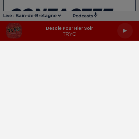
Live :
Bain-de-Bretagne
Podcasts
Desole Pour Hier Soir
TRYO
LA RADIO
INFOS
PODCASTS
RENDEZ-VOUS
PUBLICITÉ