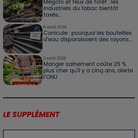
Mégots et feux de forêt : les
industriels du tabac bientôt
taxés...
6 août 2026
Canicule : pourquoi les bouteilles
d'eau disparaissent des rayons...
5 août 2026
Manger sainement coûte 25 %
plus cher qu'il y a cinq ans, alerte
l’ONU
LE SUPPLÉMENT