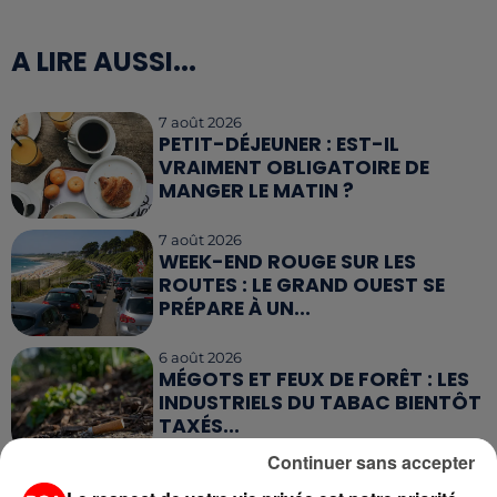
A LIRE AUSSI...
7 août 2026
PETIT-DÉJEUNER : EST-IL
VRAIMENT OBLIGATOIRE DE
MANGER LE MATIN ?
7 août 2026
WEEK-END ROUGE SUR LES
ROUTES : LE GRAND OUEST SE
PRÉPARE À UN...
6 août 2026
MÉGOTS ET FEUX DE FORÊT : LES
INDUSTRIELS DU TABAC BIENTÔT
TAXÉS...
Continuer sans accepter
6 août 2026