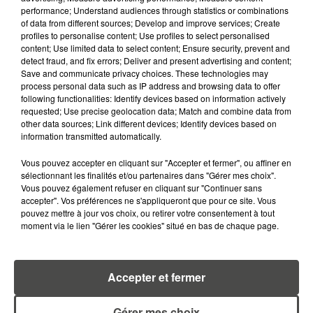
performance; Understand audiences through statistics or combinations
of data from different sources; Develop and improve services; Create
profiles to personalise content; Use profiles to select personalised
content; Use limited data to select content; Ensure security, prevent and
detect fraud, and fix errors; Deliver and present advertising and content;
Save and communicate privacy choices. These technologies may
process personal data such as IP address and browsing data to offer
RETROUVEZ TOUTE L'ACTU DE LA RÉGION ET
following functionalities: Identify devices based on information actively
RECEVEZ LES ALERTES INFOS DE LA RÉDACTION
requested; Use precise geolocation data; Match and combine data from
EN TÉLÉCHARGEANT L'APPLICATION MOBILE
other data sources; Link different devices; Identify devices based on
RCA
information transmitted automatically.
Vous pouvez accepter en cliquant sur "Accepter et fermer", ou affiner en
sélectionnant les finalités et/ou partenaires dans "Gérer mes choix".
Vous pouvez également refuser en cliquant sur "Continuer sans
accepter". Vos préférences ne s'appliqueront que pour ce site. Vous
LA RÉDACTION
Voir toute l'équipe RCA
pouvez mettre à jour vos choix, ou retirer votre consentement à tout
RCA
moment via le lien "Gérer les cookies" situé en bas de chaque page.
DIMITRI COUTAND
Accepter et fermer
Journaliste
Gérer mes choix