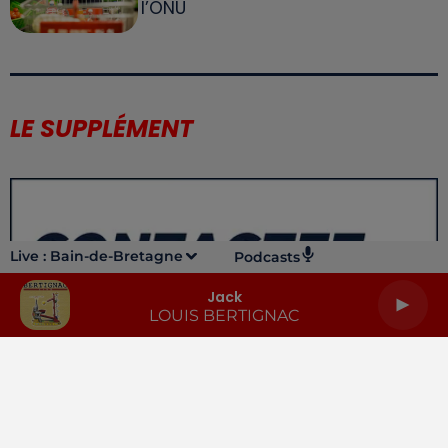
l’ONU
LE SUPPLÉMENT
Live :
Bain-de-Bretagne
Podcasts
Jack
LOUIS BERTIGNAC