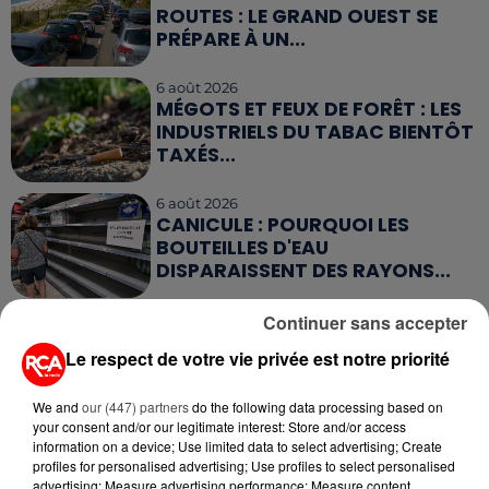
ROUTES : LE GRAND OUEST SE
PRÉPARE À UN...
6 août 2026
MÉGOTS ET FEUX DE FORÊT : LES
INDUSTRIELS DU TABAC BIENTÔT
TAXÉS...
6 août 2026
CANICULE : POURQUOI LES
BOUTEILLES D'EAU
DISPARAISSENT DES RAYONS...
Continuer sans accepter
5 août 2026
MANGER SAINEMENT COÛTE 25 %
Le respect de votre vie privée est notre priorité
PLUS CHER QU'IL Y A CINQ ANS,
ALERTE L’ONU
We and
our (447) partners
do the following data processing based on
your consent and/or our legitimate interest: Store and/or access
5 août 2026
information on a device; Use limited data to select advertising; Create
QUELLES SONT LES MARQUES QUI
profiles for personalised advertising; Use profiles to select personalised
OFFRENT LE MEILLEUR RAPPORT...
advertising; Measure advertising performance; Measure content