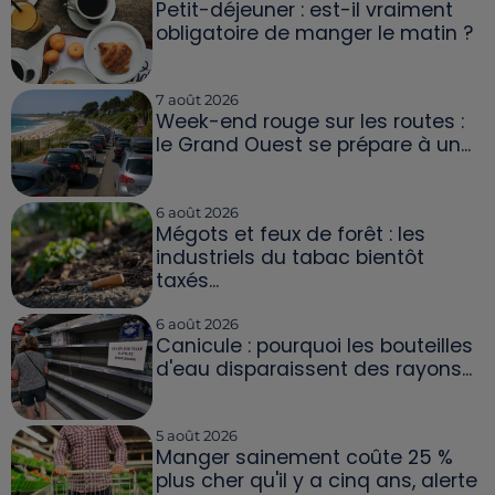
Petit-déjeuner : est-il vraiment
obligatoire de manger le matin ?
7 août 2026
Week-end rouge sur les routes :
le Grand Ouest se prépare à un...
6 août 2026
Mégots et feux de forêt : les
industriels du tabac bientôt
taxés...
6 août 2026
Canicule : pourquoi les bouteilles
d'eau disparaissent des rayons...
5 août 2026
Manger sainement coûte 25 %
plus cher qu'il y a cinq ans, alerte