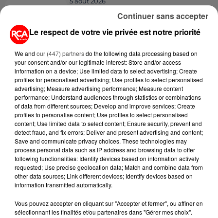
5 août 2026
MOUCHES : LES 5 RÉFLEXES À
Continuer sans accepter
ADOPTER POUR ÉVITER
L'INVASION CET ÉTÉ...
Le respect de votre vie privée est notre priorité
4 août 2026
We and
our (447) partners
do the following data processing based on
ÉCLIPSE SOLAIRE DU 12 AOÛT : LA
your consent and/or our legitimate interest: Store and/or access
information on a device; Use limited data to select advertising; Create
RUÉE VERS LES LUNETTES DE...
profiles for personalised advertising; Use profiles to select personalised
advertising; Measure advertising performance; Measure content
performance; Understand audiences through statistics or combinations
4 août 2026
of data from different sources; Develop and improve services; Create
CAMPING-CAR : CE QUE VOUS
profiles to personalise content; Use profiles to select personalised
AVEZ LE DROIT DE FAIRE... ET LES
content; Use limited data to select content; Ensure security, prevent and
detect fraud, and fix errors; Deliver and present advertising and content;
ERREURS...
Save and communicate privacy choices. These technologies may
process personal data such as IP address and browsing data to offer
3 août 2026
following functionalities: Identify devices based on information actively
ASSURANCES : TOUT SAVOIR
requested; Use precise geolocation data; Match and combine data from
SUR L'AUGMENTATION DE LA «
other data sources; Link different devices; Identify devices based on
information transmitted automatically.
TAXE ATTENTAT »...
Vous pouvez accepter en cliquant sur "Accepter et fermer", ou affiner en
sélectionnant les finalités et/ou partenaires dans "Gérer mes choix".