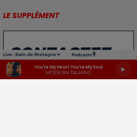
LE SUPPLÉMENT
Live :
Bain-de-Bretagne
Podcasts
You're My Heart You're My Soul
MODERN TALKING
LA RADIO
INFOS
PODCASTS