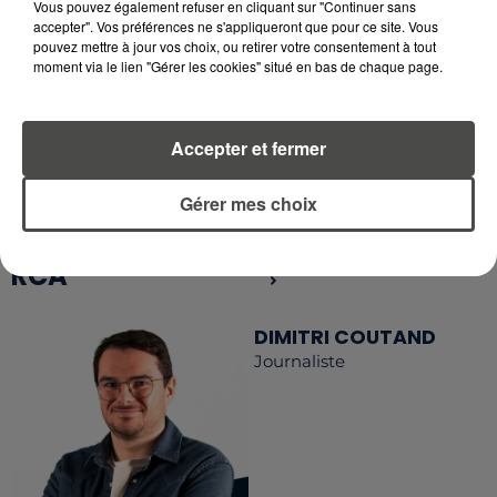
Vous pouvez également refuser en cliquant sur "Continuer sans
accepter". Vos préférences ne s'appliqueront que pour ce site. Vous
pouvez mettre à jour vos choix, ou retirer votre consentement à tout
RETROUVEZ TOUTE L'ACTU DE LA RÉGION ET
moment via le lien "Gérer les cookies" situé en bas de chaque page.
RECEVEZ LES ALERTES INFOS DE LA RÉDACTION
EN TÉLÉCHARGEANT L'APPLICATION MOBILE
RCA
Accepter et fermer
Gérer mes choix
LA RÉDACTION
Voir toute l'équipe RCA
RCA
DIMITRI COUTAND
Journaliste