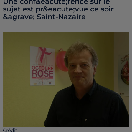
Une conf&eacute;rence sur le
sujet est pr&eacute;vue ce soir
&agrave; Saint-Nazaire
Crédit :
-