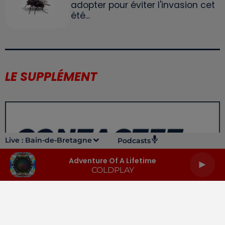
adopter pour éviter l'invasion cet
été...
LE SUPPLÉMENT
Live :
Bain-de-Bretagne
Podcasts
Adventure Of A Lifetime
COLDPLAY