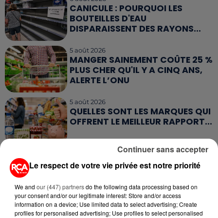
CANICULE : POURQUOI LES
BOUTEILLES D'EAU
DISPARAISSENT DES RAYONS...
5 août 2026
MANGER SAINEMENT COÛTE 25 %
PLUS CHER QU'IL Y A CINQ ANS,
ALERTE L’ONU
5 août 2026
QUELLES SONT LES MARQUES QUI
OFFRENT LE MEILLEUR RAPPORT...
Continuer sans accepter
5 août 2026
MOUCHES : LES 5 RÉFLEXES À
Le respect de votre vie privée est notre priorité
ADOPTER POUR ÉVITER
L'INVASION CET ÉTÉ...
We and
our (447) partners
do the following data processing based on
your consent and/or our legitimate interest: Store and/or access
information on a device; Use limited data to select advertising; Create
4 août 2026
profiles for personalised advertising; Use profiles to select personalised
ÉCLIPSE SOLAIRE DU 12 AOÛT : LA