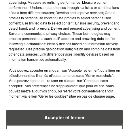
advertising; Measure advertising performance; Measure content
RUÉE VERS LES LUNETTES DE...
performance; Understand audiences through statistics or combinations
of data from different sources; Develop and improve services; Create
profiles to personalise content; Use profiles to select personalised
content; Use limited data to select content; Ensure security, prevent and
detect fraud, and fix errors; Deliver and present advertising and content;
Save and communicate privacy choices. These technologies may
process personal data such as IP address and browsing data to offer
RETROUVEZ TOUTE L'ACTU DE LA RÉGION ET
following functionalities: Identify devices based on information actively
requested; Use precise geolocation data; Match and combine data from
RECEVEZ LES ALERTES INFOS DE LA RÉDACTION
other data sources; Link different devices; Identify devices based on
EN TÉLÉCHARGEANT L'APPLICATION MOBILE
information transmitted automatically.
RCA
Vous pouvez accepter en cliquant sur "Accepter et fermer", ou affiner en
sélectionnant les finalités et/ou partenaires dans "Gérer mes choix".
Vous pouvez également refuser en cliquant sur "Continuer sans
accepter". Vos préférences ne s'appliqueront que pour ce site. Vous
pouvez mettre à jour vos choix, ou retirer votre consentement à tout
LA RÉDACTION
Voir toute l'équipe RCA
moment via le lien "Gérer les cookies" situé en bas de chaque page.
RCA
DIMITRI COUTAND
Accepter et fermer
Journaliste