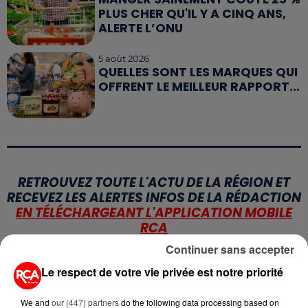
PLUS CHER QU'IL Y A CINQ ANS,
ALERTE L’ONU
5 août 2026
QUELLES SONT LES MARQUES QUI
OFFRENT LE MEILLEUR RAPPORT...
RETROUVEZ TOUTE L'ACTU DE LA RÉGION ET
RECEVEZ LES ALERTES INFOS DE LA RÉDACTION
EN TÉLÉCHARGEANT L'APPLICATION MOBILE
RCA
Continuer sans accepter
Le respect de votre vie privée est notre priorité
LA RÉDACTION
Voir toute l'équipe RCA
We and
our (447) partners
do the following data processing based on