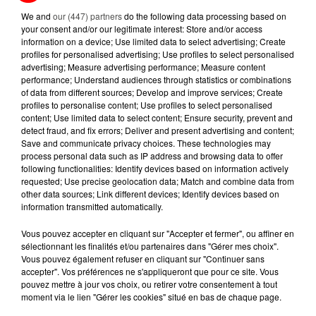
We and
our (447) partners
do the following data processing based on
your consent and/or our legitimate interest: Store and/or access
5 août 2026
MOUCHES : LES 5 RÉFLEXES À
information on a device; Use limited data to select advertising; Create
profiles for personalised advertising; Use profiles to select personalised
ADOPTER POUR ÉVITER
advertising; Measure advertising performance; Measure content
L'INVASION CET ÉTÉ...
performance; Understand audiences through statistics or combinations
of data from different sources; Develop and improve services; Create
4 août 2026
profiles to personalise content; Use profiles to select personalised
ÉCLIPSE SOLAIRE DU 12 AOÛT : LA
content; Use limited data to select content; Ensure security, prevent and
detect fraud, and fix errors; Deliver and present advertising and content;
RUÉE VERS LES LUNETTES DE...
Save and communicate privacy choices. These technologies may
process personal data such as IP address and browsing data to offer
following functionalities: Identify devices based on information actively
requested; Use precise geolocation data; Match and combine data from
other data sources; Link different devices; Identify devices based on
information transmitted automatically.
RETROUVEZ TOUTE L'ACTU DE LA RÉGION ET
Vous pouvez accepter en cliquant sur "Accepter et fermer", ou affiner en
RECEVEZ LES ALERTES INFOS DE LA RÉDACTION
sélectionnant les finalités et/ou partenaires dans "Gérer mes choix".
Vous pouvez également refuser en cliquant sur "Continuer sans
EN TÉLÉCHARGEANT L'APPLICATION MOBILE
accepter". Vos préférences ne s'appliqueront que pour ce site. Vous
RCA
pouvez mettre à jour vos choix, ou retirer votre consentement à tout
moment via le lien "Gérer les cookies" situé en bas de chaque page.