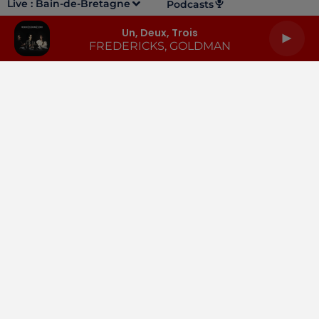
Live :
Bain-de-Bretagne
Podcasts
Un, Deux, Trois
FREDERICKS, GOLDMAN
LA RADIO
INFOS
PODCASTS
RENDEZ-VOUS
PUBLICITÉ
Gestion des cookies
Mentions légales