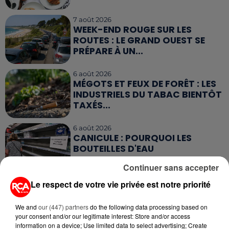
7 août 2026
WEEK-END ROUGE SUR LES
ROUTES : LE GRAND OUEST SE
PRÉPARE À UN...
6 août 2026
MÉGOTS ET FEUX DE FORÊT : LES
INDUSTRIELS DU TABAC BIENTÔT
TAXÉS...
6 août 2026
CANICULE : POURQUOI LES
BOUTEILLES D'EAU
DISPARAISSENT DES RAYONS...
Continuer sans accepter
Le respect de votre vie privée est notre priorité
5 août 2026
MANGER SAINEMENT COÛTE 25 %
PLUS CHER QU'IL Y A CINQ ANS,
We and
our (447) partners
do the following data processing based on
ALERTE L’ONU
your consent and/or our legitimate interest: Store and/or access
information on a device; Use limited data to select advertising; Create