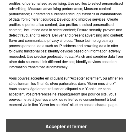
profiles for personalised advertising; Use profiles to select personalised
5 août 2026
advertising; Measure advertising performance; Measure content
QUELLES SONT LES MARQUES QUI
performance; Understand audiences through statistics or combinations
OFFRENT LE MEILLEUR RAPPORT...
of data from different sources; Develop and improve services; Create
profiles to personalise content; Use profiles to select personalised
content; Use limited data to select content; Ensure security, prevent and
detect fraud, and fix errors; Deliver and present advertising and content;
Save and communicate privacy choices. These technologies may
process personal data such as IP address and browsing data to offer
following functionalities: Identify devices based on information actively
requested; Use precise geolocation data; Match and combine data from
RETROUVEZ TOUTE L'ACTU DE LA RÉGION ET
other data sources; Link different devices; Identify devices based on
RECEVEZ LES ALERTES INFOS DE LA RÉDACTION
information transmitted automatically.
EN TÉLÉCHARGEANT L'APPLICATION MOBILE
RCA
Vous pouvez accepter en cliquant sur "Accepter et fermer", ou affiner en
sélectionnant les finalités et/ou partenaires dans "Gérer mes choix".
Vous pouvez également refuser en cliquant sur "Continuer sans
accepter". Vos préférences ne s'appliqueront que pour ce site. Vous
pouvez mettre à jour vos choix, ou retirer votre consentement à tout
moment via le lien "Gérer les cookies" situé en bas de chaque page.
LA RÉDACTION
Voir toute l'équipe RCA
RCA
Accepter et fermer
DIMITRI COUTAND