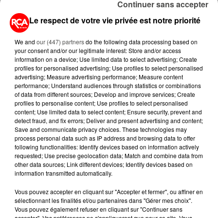
Continuer sans accepter
CHANGER POUR...
Le respect de votre vie privée est notre priorité
7 août 2026
PETIT-DÉJEUNER : EST-IL
We and
our (447) partners
do the following data processing based on
VRAIMENT OBLIGATOIRE DE
your consent and/or our legitimate interest: Store and/or access
MANGER LE MATIN ?
information on a device; Use limited data to select advertising; Create
profiles for personalised advertising; Use profiles to select personalised
advertising; Measure advertising performance; Measure content
7 août 2026
performance; Understand audiences through statistics or combinations
WEEK-END ROUGE SUR LES
of data from different sources; Develop and improve services; Create
ROUTES : LE GRAND OUEST SE
profiles to personalise content; Use profiles to select personalised
PRÉPARE À UN...
content; Use limited data to select content; Ensure security, prevent and
detect fraud, and fix errors; Deliver and present advertising and content;
Save and communicate privacy choices. These technologies may
6 août 2026
process personal data such as IP address and browsing data to offer
MÉGOTS ET FEUX DE FORÊT : LES
following functionalities: Identify devices based on information actively
INDUSTRIELS DU TABAC BIENTÔT
requested; Use precise geolocation data; Match and combine data from
TAXÉS...
other data sources; Link different devices; Identify devices based on
information transmitted automatically.
Vous pouvez accepter en cliquant sur "Accepter et fermer", ou affiner en
sélectionnant les finalités et/ou partenaires dans "Gérer mes choix".
Vous pouvez également refuser en cliquant sur "Continuer sans
accepter". Vos préférences ne s'appliqueront que pour ce site. Vous