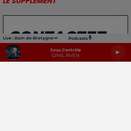
LE SUPPLÉMENT
Live :
Bain-de-Bretagne
Podcasts
Sous Contrôle
GIMS, RVEN
LA RADIO
INFOS
PODCASTS
RENDEZ-VOUS
PUBLICITÉ