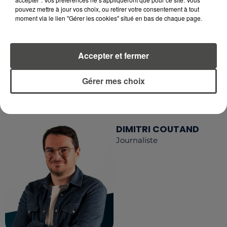
RETROUVEZ TOUTE L'ACTU DE LA RÉGION ET
pouvez mettre à jour vos choix, ou retirer votre consentement à tout
RECEVEZ LES ALERTES INFOS DE LA RÉDACTION
moment via le lien "Gérer les cookies" situé en bas de chaque page.
EN TÉLÉCHARGEANT L'APPLICATION MOBILE
RCA
Accepter et fermer
Gérer mes choix
LA RÉDACTION
Voir toute l'équipe RCA
RCA
DIMITRI COUTAND
Journaliste