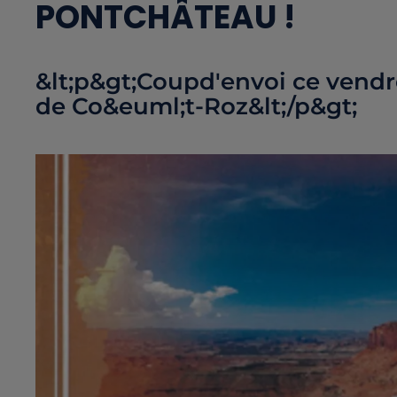
PONTCHÂTEAU !
&lt;p&gt;Coupd'envoi ce vendred
de Co&euml;t-Roz&lt;/p&gt;