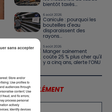
bientôt taxés...
6 août 2026
Canicule : pourquoi les
bouteilles d'eau
disparaissent des
rayons...
du
5 août 2026
uer sans accepter
Manger sainement
coûte 25 % plus cher qu'il
w-
y a cinq ans, alerte l’ONU
au
erest: Store and/or
tising; Use profiles to
tand audiences through
LE SUPPLÉMENT
personalise content; Use
 fraud, and fix errors;
 may process personal
mation actively
vices; Identify devices