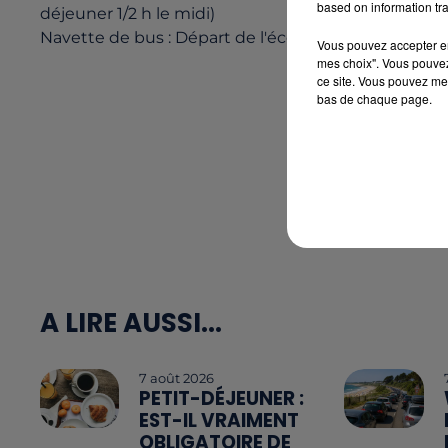
based on information tra
déjeuner 1/2 h le midi)
Navette de bus : Départ de l'école primaire et du 
Vous pouvez accepter en 
mes choix". Vous pouvez
ce site. Vous pouvez met
bas de chaque page.
A LIRE AUSSI...
7 août 2026
PETIT-DÉJEUNER :
EST-IL VRAIMENT
OBLIGATOIRE DE