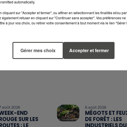
nsmitted automatically.
collège Quéral samedi etdimanche de 10h à 19h
cliquant sur "Accepter et fermer", ou affiner en sélectionnant les finalités et/ou pa
 également refuser en cliquant sur "Continuer sans accepter". Vos préférences ne 
tre à jour vos choix, ou retirer votre consentement à tout moment via le lien "Gérer 
Gérer mes choix
Accepter et fermer
7 août 2026
6 août 2026
WEEK-END
MÉGOTS ET FEU
ROUGE SUR LES
DE FORÊT : LES
ROUTES : LE
INDUSTRIELS DU