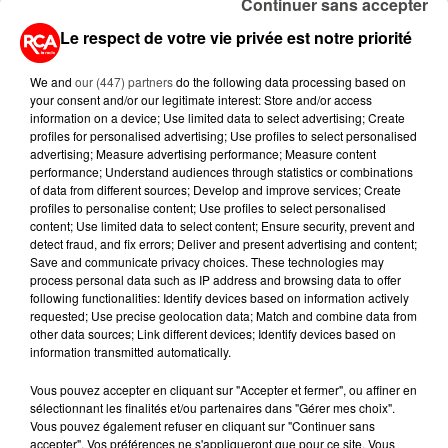
Continuer sans accepter
L'INVASION CET ÉTÉ...
Le respect de votre vie privée est notre priorité
4 août 2026
ÉCLIPSE SOLAIRE DU 12 AOÛT : LA
We and
our (447) partners
do the following data processing based on
RUÉE VERS LES LUNETTES DE...
your consent and/or our legitimate interest: Store and/or access
information on a device; Use limited data to select advertising; Create
profiles for personalised advertising; Use profiles to select personalised
advertising; Measure advertising performance; Measure content
4 août 2026
performance; Understand audiences through statistics or combinations
CAMPING-CAR : CE QUE VOUS
of data from different sources; Develop and improve services; Create
AVEZ LE DROIT DE FAIRE... ET LES
profiles to personalise content; Use profiles to select personalised
ERREURS...
content; Use limited data to select content; Ensure security, prevent and
detect fraud, and fix errors; Deliver and present advertising and content;
Save and communicate privacy choices. These technologies may
3 août 2026
process personal data such as IP address and browsing data to offer
ASSURANCES : TOUT SAVOIR
following functionalities: Identify devices based on information actively
SUR L'AUGMENTATION DE LA «
requested; Use precise geolocation data; Match and combine data from
TAXE ATTENTAT »...
other data sources; Link different devices; Identify devices based on
information transmitted automatically.
Vous pouvez accepter en cliquant sur "Accepter et fermer", ou affiner en
sélectionnant les finalités et/ou partenaires dans "Gérer mes choix".
Vous pouvez également refuser en cliquant sur "Continuer sans
RETROUVEZ TOUTE L'ACTU DE LA RÉGION ET
accepter". Vos préférences ne s'appliqueront que pour ce site. Vous