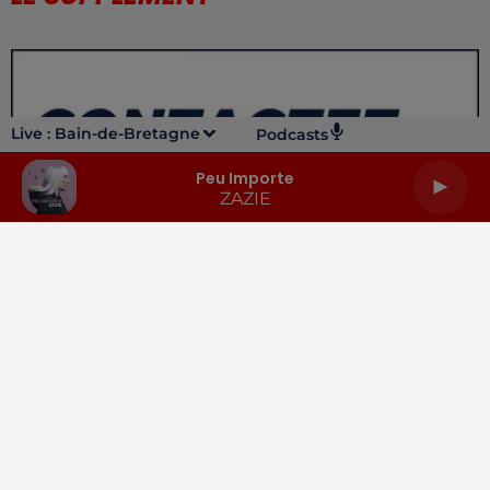
Live :
Bain-de-Bretagne
Podcasts
Peu Importe
ZAZIE
LA RADIO
INFOS
PODCASTS
RENDEZ-VOUS
PUBLICITÉ