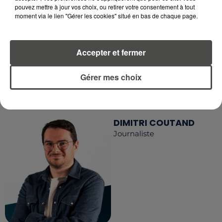
pouvez mettre à jour vos choix, ou retirer votre consentement à tout
RECEVEZ LES ALERTES INFOS DE LA RÉDACTION
moment via le lien "Gérer les cookies" situé en bas de chaque page.
EN TÉLÉCHARGEANT L'APPLICATION MOBILE
RCA
Accepter et fermer
Gérer mes choix
LA RÉDACTION
Voir toute l'équipe RCA
RCA
DIMITRI COUTAND
Journaliste