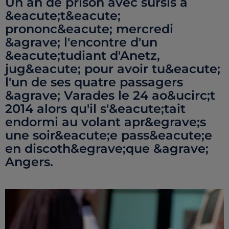
Un an de prison avec sursis a
&eacute;t&eacute;
prononc&eacute; mercredi
&agrave; l'encontre d'un
&eacute;tudiant d'Anetz,
jug&eacute; pour avoir tu&eacute;
l'un de ses quatre passagers
&agrave; Varades le 24 ao&ucirc;t
2014 alors qu'il s'&eacute;tait
endormi au volant apr&egrave;s
une soir&eacute;e pass&eacute;e
en discoth&egrave;que &agrave;
Angers.