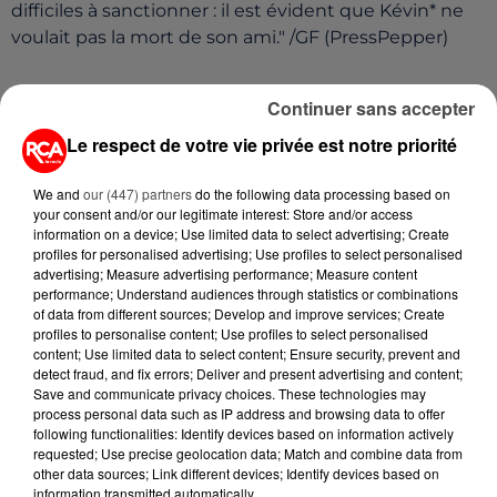
difficiles à sanctionner : il est évident que Kévin* ne
voulait pas la mort de son ami." /GF (PressPepper)
Continuer sans accepter
Le respect de votre vie privée est notre priorité
We and
our (447) partners
do the following data processing based on
your consent and/or our legitimate interest: Store and/or access
information on a device; Use limited data to select advertising; Create
profiles for personalised advertising; Use profiles to select personalised
advertising; Measure advertising performance; Measure content
performance; Understand audiences through statistics or combinations
of data from different sources; Develop and improve services; Create
profiles to personalise content; Use profiles to select personalised
A LIRE AUSSI...
content; Use limited data to select content; Ensure security, prevent and
detect fraud, and fix errors; Deliver and present advertising and content;
Save and communicate privacy choices. These technologies may
5 août 2026
process personal data such as IP address and browsing data to offer
MANGER SAINEMENT COÛTE 25 %
following functionalities: Identify devices based on information actively
PLUS CHER QU'IL Y A CINQ ANS,
requested; Use precise geolocation data; Match and combine data from
other data sources; Link different devices; Identify devices based on
ALERTE L’ONU
information transmitted automatically.