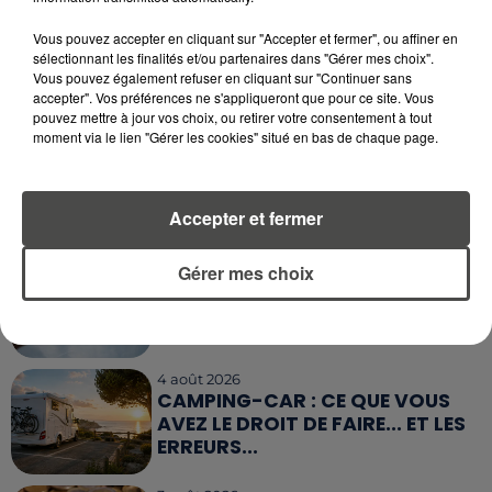
5 août 2026
Vous pouvez accepter en cliquant sur "Accepter et fermer", ou affiner en
QUELLES SONT LES MARQUES QUI
sélectionnant les finalités et/ou partenaires dans "Gérer mes choix".
OFFRENT LE MEILLEUR RAPPORT...
Vous pouvez également refuser en cliquant sur "Continuer sans
accepter". Vos préférences ne s'appliqueront que pour ce site. Vous
pouvez mettre à jour vos choix, ou retirer votre consentement à tout
moment via le lien "Gérer les cookies" situé en bas de chaque page.
5 août 2026
MOUCHES : LES 5 RÉFLEXES À
ADOPTER POUR ÉVITER
L'INVASION CET ÉTÉ...
Accepter et fermer
4 août 2026
Gérer mes choix
ÉCLIPSE SOLAIRE DU 12 AOÛT : LA
RUÉE VERS LES LUNETTES DE...
4 août 2026
CAMPING-CAR : CE QUE VOUS
AVEZ LE DROIT DE FAIRE... ET LES
ERREURS...