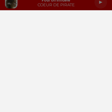
Pour Un Infidèle
COEUR DE PIRATE
LA RADIO
INFOS
PODCASTS
RENDEZ-VOUS
PUBLICITÉ
Gestion des cookies
Mentions légales
Espace presse
Téléchargez l'appli
Contactez-nous
Plan du site