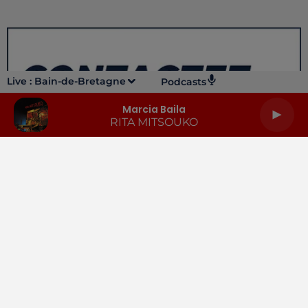
Live :
Bain-de-Bretagne
Podcasts
Marcia Baila
RITA MITSOUKO
LA RADIO
INFOS
PODCASTS
RENDEZ-VOUS
PUBLICITÉ