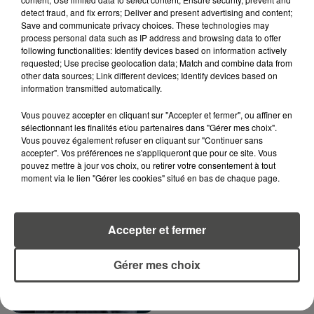
RECEVEZ LES ALERTES INFOS DE LA RÉDACTION
detect fraud, and fix errors; Deliver and present advertising and content;
EN TÉLÉCHARGEANT L'APPLICATION MOBILE
Save and communicate privacy choices. These technologies may
process personal data such as IP address and browsing data to offer
RCA
following functionalities: Identify devices based on information actively
requested; Use precise geolocation data; Match and combine data from
other data sources; Link different devices; Identify devices based on
information transmitted automatically.
LA RÉDACTION
Vous pouvez accepter en cliquant sur "Accepter et fermer", ou affiner en
Voir toute l'équipe RCA
RCA
sélectionnant les finalités et/ou partenaires dans "Gérer mes choix".
Vous pouvez également refuser en cliquant sur "Continuer sans
accepter". Vos préférences ne s'appliqueront que pour ce site. Vous
pouvez mettre à jour vos choix, ou retirer votre consentement à tout
DIMITRI COUTAND
moment via le lien "Gérer les cookies" situé en bas de chaque page.
Journaliste
Accepter et fermer
Gérer mes choix