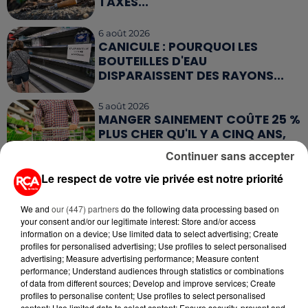
TAXÉS...
6 août 2026
CANICULE : POURQUOI LES
BOUTEILLES D'EAU
DISPARAISSENT DES RAYONS...
5 août 2026
MANGER SAINEMENT COÛTE 25 %
PLUS CHER QU'IL Y A CINQ ANS,
ALERTE L’ONU
Continuer sans accepter
Le respect de votre vie privée est notre priorité
5 août 2026
QUELLES SONT LES MARQUES QUI
OFFRENT LE MEILLEUR RAPPORT...
We and
our (447) partners
do the following data processing based on
your consent and/or our legitimate interest: Store and/or access
information on a device; Use limited data to select advertising; Create
profiles for personalised advertising; Use profiles to select personalised
advertising; Measure advertising performance; Measure content
performance; Understand audiences through statistics or combinations
of data from different sources; Develop and improve services; Create
profiles to personalise content; Use profiles to select personalised
RETROUVEZ TOUTE L'ACTU DE LA RÉGION ET
content; Use limited data to select content; Ensure security, prevent and