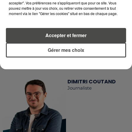
accepter". Vos préférences ne s'appliqueront que pour ce site. Vous
RETROUVEZ TOUTE L'ACTU DE LA RÉGION ET
pouvez mettre à jour vos choix, ou retirer votre consentement à tout
RECEVEZ LES ALERTES INFOS DE LA RÉDACTION
moment via le lien "Gérer les cookies" situé en bas de chaque page.
EN TÉLÉCHARGEANT L'APPLICATION MOBILE
RCA
Accepter et fermer
Gérer mes choix
LA RÉDACTION
Voir toute l'équipe RCA
RCA
DIMITRI COUTAND
Journaliste