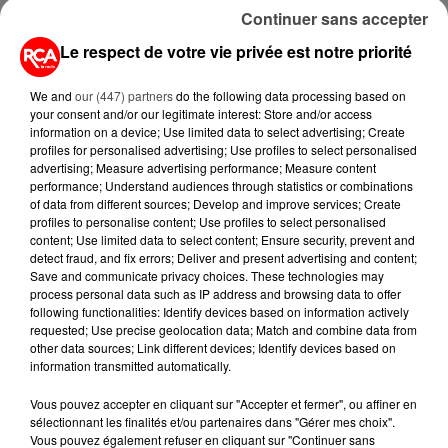
INDUSTRIELS DU TABAC BIENTÔT
Continuer sans accepter
TAXÉS...
Le respect de votre vie privée est notre priorité
6 août 2026
We and
our (447) partners
do the following data processing based on
CANICULE : POURQUOI LES
your consent and/or our legitimate interest: Store and/or access
BOUTEILLES D'EAU
information on a device; Use limited data to select advertising; Create
DISPARAISSENT DES RAYONS...
profiles for personalised advertising; Use profiles to select personalised
advertising; Measure advertising performance; Measure content
performance; Understand audiences through statistics or combinations
5 août 2026
of data from different sources; Develop and improve services; Create
MANGER SAINEMENT COÛTE 25 %
profiles to personalise content; Use profiles to select personalised
PLUS CHER QU'IL Y A CINQ ANS,
content; Use limited data to select content; Ensure security, prevent and
ALERTE L’ONU
detect fraud, and fix errors; Deliver and present advertising and content;
Save and communicate privacy choices. These technologies may
process personal data such as IP address and browsing data to offer
5 août 2026
QUELLES SONT LES MARQUES QUI
following functionalities: Identify devices based on information actively
requested; Use precise geolocation data; Match and combine data from
OFFRENT LE MEILLEUR RAPPORT...
other data sources; Link different devices; Identify devices based on
information transmitted automatically.
Vous pouvez accepter en cliquant sur "Accepter et fermer", ou affiner en
sélectionnant les finalités et/ou partenaires dans "Gérer mes choix".
Vous pouvez également refuser en cliquant sur "Continuer sans