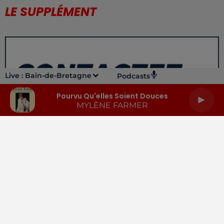
LE SUPPLÉMENT
Live :
Bain-de-Bretagne
Podcasts
Pourvu Qu'elles Soient Douces
MYLÈNE FARMER
LA RADIO
INFOS
PODCASTS
RENDEZ-VOUS
PUBLICITÉ