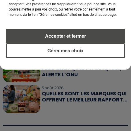
MÉGOTS ET FEUX DE FORÊT : LES
accepter". Vos préférences ne s'appliqueront que pour ce site. Vous
INDUSTRIELS DU TABAC BIENTÔT
pouvez mettre à jour vos choix, ou retirer votre consentement à tout
TAXÉS...
moment via le lien "Gérer les cookies" situé en bas de chaque page.
6 août 2026
CANICULE : POURQUOI LES
Accepter et fermer
BOUTEILLES D'EAU
DISPARAISSENT DES RAYONS...
Gérer mes choix
5 août 2026
MANGER SAINEMENT COÛTE 25 %
PLUS CHER QU'IL Y A CINQ ANS,
ALERTE L’ONU
5 août 2026
QUELLES SONT LES MARQUES QUI
OFFRENT LE MEILLEUR RAPPORT...