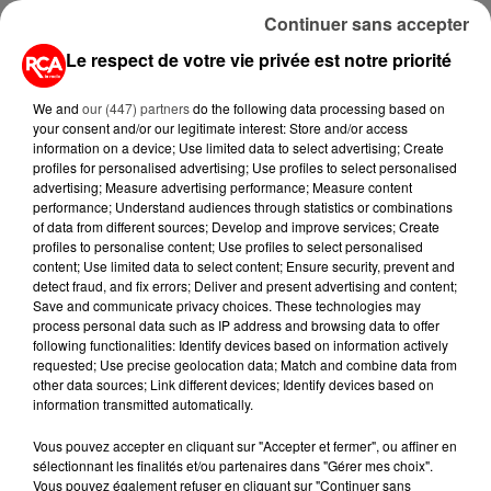
Continuer sans accepter
Le respect de votre vie privée est notre priorité
We and
our (447) partners
do the following data processing based on
your consent and/or our legitimate interest: Store and/or access
information on a device; Use limited data to select advertising; Create
profiles for personalised advertising; Use profiles to select personalised
A LIRE AUSSI...
advertising; Measure advertising performance; Measure content
performance; Understand audiences through statistics or combinations
of data from different sources; Develop and improve services; Create
7 août 2026
profiles to personalise content; Use profiles to select personalised
PETIT-DÉJEUNER : EST-IL
content; Use limited data to select content; Ensure security, prevent and
VRAIMENT OBLIGATOIRE DE
detect fraud, and fix errors; Deliver and present advertising and content;
MANGER LE MATIN ?
Save and communicate privacy choices. These technologies may
process personal data such as IP address and browsing data to offer
following functionalities: Identify devices based on information actively
7 août 2026
requested; Use precise geolocation data; Match and combine data from
WEEK-END ROUGE SUR LES
other data sources; Link different devices; Identify devices based on
ROUTES : LE GRAND OUEST SE
information transmitted automatically.
PRÉPARE À UN...
Vous pouvez accepter en cliquant sur "Accepter et fermer", ou affiner en
sélectionnant les finalités et/ou partenaires dans "Gérer mes choix".
6 août 2026
Vous pouvez également refuser en cliquant sur "Continuer sans