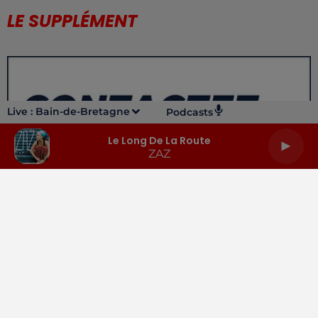
LE SUPPLÉMENT
Live :
Bain-de-Bretagne
Podcasts
Le Long De La Route
ZAZ
LA RADIO
INFOS
PODCASTS
RENDEZ-VOUS
PUBLICITÉ