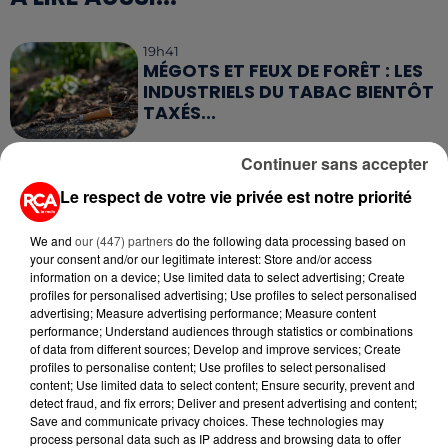
19h41
MÉGOTS ET FEUX DE FORÊT : LES
INDUSTRIELS DU TABAC BIENTÔT
TAXÉS...
8h23
Continuer sans accepter
CANICULE : POURQUOI LES
Le respect de votre vie privée est notre priorité
BOUTEILLES D'EAU
DISPARAISSENT DES RAYONS...
We and
our (447) partners
do the following data processing based on
your consent and/or our legitimate interest: Store and/or access
5 août 2026
information on a device; Use limited data to select advertising; Create
MANGER SAINEMENT COÛTE 25 %
profiles for personalised advertising; Use profiles to select personalised
PLUS CHER QU'IL Y A CINQ ANS,
advertising; Measure advertising performance; Measure content
ALERTE L’ONU
performance; Understand audiences through statistics or combinations
of data from different sources; Develop and improve services; Create
profiles to personalise content; Use profiles to select personalised
5 août 2026
content; Use limited data to select content; Ensure security, prevent and
QUELLES SONT LES MARQUES QUI
detect fraud, and fix errors; Deliver and present advertising and content;
OFFRENT LE MEILLEUR RAPPORT...
Save and communicate privacy choices. These technologies may
process personal data such as IP address and browsing data to offer