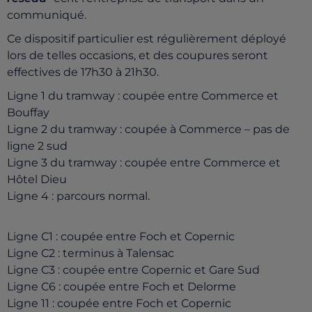
communiqué.
Ce dispositif particulier est
régulièrement
déployé
lors de telles occasions, et d
es
coupures
seront
effectives
de
17h30
à
21h30
.
L
i
gne 1
du tramway :
coupée entre
Commerce
et
Bouffay
Ligne 2
du tramway
:
c
oupée
à Commerce
–
pas de
ligne 2 sud
Ligne 3
du tramway
:
c
oupée entre
Commerce
et
H
ô
tel Dieu
Ligne 4
: parcours normal.
Ligne C1
:
c
oupée entre Foch et Copernic
Ligne C2
:
t
erminus
à
Talensac
Ligne C3
:
c
oupée entre Copernic et Gare Sud
Ligne C6
:
c
oupée entre Foch et Delorme
Ligne 11
: coupée entre Foch et Copernic