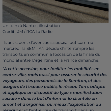
Un tram à Nantes, illustration
Crédit :
JM / RCA La Radio
Ils anticipent d'éventuels soucis.
Tout comme
mercredi, la SEMITAN décide d'interrompre les
transports en commun à l'occasion de la finale du
mondial entre l'Argentine et la France dimanche.
"
A cette
occasion,
pour faciliter les
mobilités
en
centre
-
ville
, mais aussi pour assurer la sécurité des
voyageurs, des personnels de la Semitan,
et
des
usagers de l’espace public
,
l
e réseau Tan
s’adapte
et
applique un dispositif de type
«
manifestation
sociale
» dans
le but d’informer
la
clientèle en
amont et d’organiser au mieux l’exploitation du
réseau
" écrit l'entreprise de transport dans un