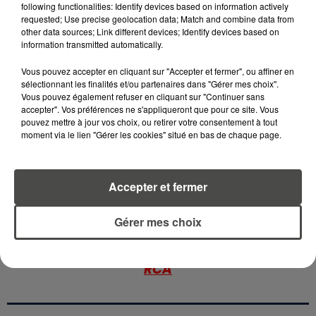
following functionalities: Identify devices based on information actively
requested; Use precise geolocation data; Match and combine data from
5 août 2026
other data sources; Link different devices; Identify devices based on
MOUCHES : LES 5 RÉFLEXES À
information transmitted automatically.
ADOPTER POUR ÉVITER
L'INVASION CET ÉTÉ...
Vous pouvez accepter en cliquant sur "Accepter et fermer", ou affiner en
sélectionnant les finalités et/ou partenaires dans "Gérer mes choix".
4 août 2026
Vous pouvez également refuser en cliquant sur "Continuer sans
ÉCLIPSE SOLAIRE DU 12 AOÛT : LA
accepter". Vos préférences ne s'appliqueront que pour ce site. Vous
pouvez mettre à jour vos choix, ou retirer votre consentement à tout
RUÉE VERS LES LUNETTES DE...
moment via le lien "Gérer les cookies" situé en bas de chaque page.
Accepter et fermer
RETROUVEZ TOUTE L'ACTU DE LA RÉGION ET
Gérer mes choix
RECEVEZ LES ALERTES INFOS DE LA RÉDACTION
EN TÉLÉCHARGEANT L'APPLICATION MOBILE
RCA