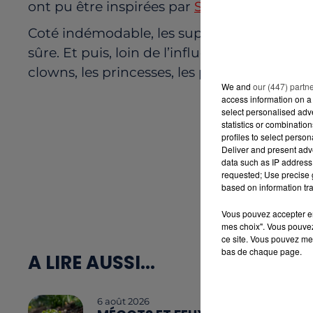
ont pu être inspirées par
Sophie Adenot
, q
Coté indémodable, les super-héros comme
sûre. Et puis, loin de l’influence de la pop c
clowns, les princesses, les pirates ou simp
We and
our (447) partn
access information on a 
select personalised ad
statistics or combinatio
profiles to select person
Deliver and present adv
data such as IP address 
requested; Use precise g
based on information tra
Vous pouvez accepter en 
mes choix". Vous pouvez
ce site. Vous pouvez met
bas de chaque page.
A LIRE AUSSI...
6 août 2026