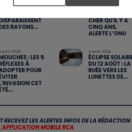
CANICULE :
MANGER
POURQUOI LES
SAINEMENT
BOUTEILLES D'EAU
COÛTE 25 % PL
DISPARAISSENT
CHER QU'IL Y A
DES RAYONS...
CINQ ANS,
ALERTE L’ONU
5 août 2026
4 août 2026
MOUCHES : LES 5
ÉCLIPSE SOLAIR
RÉFLEXES À
DU 12 AOÛT : LA
ADOPTER POUR
RUÉE VERS LES
ÉVITER
LUNETTES DE...
L'INVASION CET
ÉTÉ...
T RECEVEZ LES ALERTES INFOS DE LA RÉDACTION
L'APPLICATION MOBILE RCA