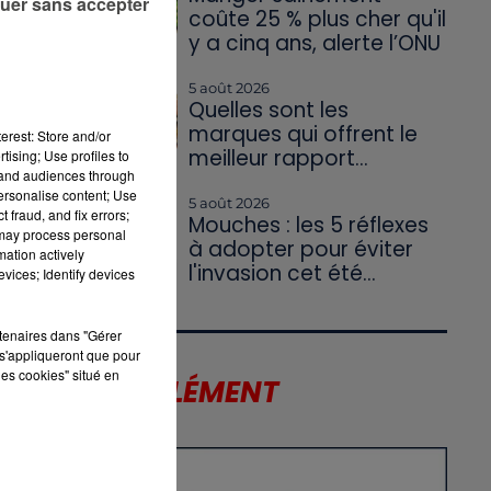
uer sans accepter
coûte 25 % plus cher qu'il
y a cinq ans, alerte l’ONU
5 août 2026
Quelles sont les
marques qui offrent le
erest: Store and/or
meilleur rapport...
tising; Use profiles to
tand audiences through
personalise content; Use
5 août 2026
 fraud, and fix errors;
Mouches : les 5 réflexes
 may process personal
à adopter pour éviter
mation actively
l'invasion cet été...
vices; Identify devices
rtenaires dans "Gérer
s'appliqueront que pour
les cookies" situé en
LE SUPPLÉMENT