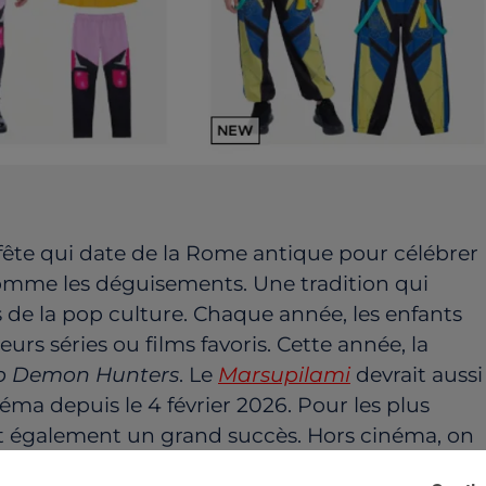
 fête qui date de la Rome antique pour célébrer
 comme les déguisements. Une tradition qui
de la pop culture. Chaque année, les enfants
rs séries ou films favoris. Cette année, la
p Demon Hunters
. Le
Marsupilami
devrait aussi
éma depuis le 4 février 2026. Pour les plus
t également un grand succès. Hors cinéma, on
es cette année, notamment des petites filles qui