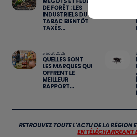
MÉGOTS ET FEUX
DE FORÊT : LES
INDUSTRIELS DU
TABAC BIENTÔT
TAXÉS...
5 août 2026
QUELLES SONT
LES MARQUES QUI
OFFRENT LE
MEILLEUR
RAPPORT...
RETROUVEZ TOUTE L'ACTU DE LA RÉGION E
EN TÉLÉCHARGEANT 