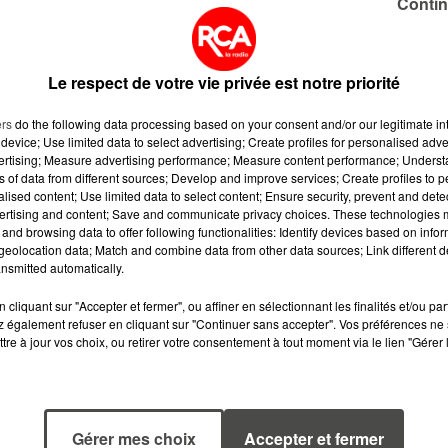
Contin
ui a décollé pour l'ISS vendredi 13 février 2026.
 Spider Man ou Super Man restent une valeur
ulture, il y évidemment tous les classiques : les
Le respect de votre vie privée est notre priorité
lement les animaux !
ers
do the following data processing based on your consent and/or our legitimate int
device; Use limited data to select advertising; Create profiles for personalised adver
vertising; Measure advertising performance; Measure content performance; Unders
ns of data from different sources; Develop and improve services; Create profiles to 
alised content; Use limited data to select content; Ensure security, prevent and detect
ertising and content; Save and communicate privacy choices. These technologies
and browsing data to offer following functionalities: Identify devices based on infor
eolocation data; Match and combine data from other data sources; Link different de
nsmitted automatically.
cliquant sur "Accepter et fermer", ou affiner en sélectionnant les finalités et/ou pa
 également refuser en cliquant sur "Continuer sans accepter". Vos préférences ne 
tre à jour vos choix, ou retirer votre consentement à tout moment via le lien "Gérer 
6 août 2026
5 août 2026
Gérer mes choix
Accepter et fermer