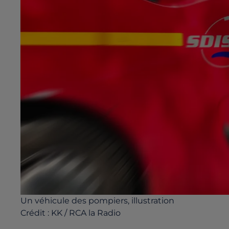
Un véhicule des pompiers, illustration
Crédit :
KK / RCA la Radio