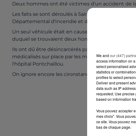
Deux hommes ont été victimes d'un accident de la c
Les faits se sont déroulés à Saint-Nicolas-de-Redon, à 
Départemental d'Incendie et de Secours de Loire-
Un seul véhicule était en cause dans cet accident, un
duquel se trouvaient deux hommes âgés de 43 et 
Ils ont dû être désincarcérés par les pompiers. To
We and
our (447) partn
médicalisés sur place par les médecins du SMUR de 
access information on a 
l'hôpital Pontchaillou.
select personalised ad
statistics or combinatio
On ignore encore les cironstances de cet accident.
profiles to select person
Deliver and present adv
data such as IP address 
requested; Use precise g
based on information tra
Vous pouvez accepter en 
mes choix". Vous pouvez
ce site. Vous pouvez met
bas de chaque page.