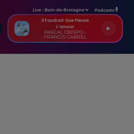
Live :
Bain-de-Bretagne
Podcasts
Il Faudrait Que Pleuve
L'amour
PASCAL OBISPO -
FRANCIS CABREL