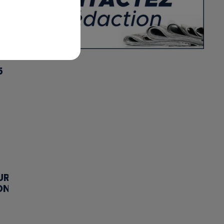
5
UR
ON