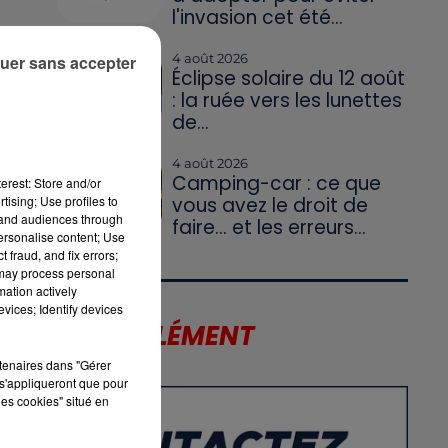
l'invasion cet été...
4 août 2026
uer sans accepter
Éclipse solaire du 12 août
: la ruée vers les lunettes
de...
4 août 2026
Camping-car : ce que
erest: Store and/or
tising; Use profiles to
vous avez le droit de
tand audiences through
faire... et les erreurs...
personalise content; Use
 fraud, and fix errors;
 may process personal
mation actively
vices; Identify devices
LE SUPPLÉMENT
rtenaires dans "Gérer
s'appliqueront que pour
les cookies" situé en