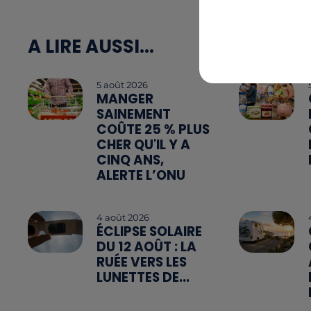
A LIRE AUSSI...
5 août 2026
MANGER
SAINEMENT
COÛTE 25 % PLUS
CHER QU'IL Y A
CINQ ANS,
ALERTE L’ONU
4 août 2026
ÉCLIPSE SOLAIRE
DU 12 AOÛT : LA
RUÉE VERS LES
LUNETTES DE...