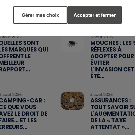
Gérer mes choix
Accepter et fermer
5 août 2026
5 août 2026
QUELLES SONT
MOUCHES : LES 
LES MARQUES QUI
RÉFLEXES À
OFFRENT LE
ADOPTER POUR
MEILLEUR
ÉVITER
RAPPORT...
L'INVASION CET
ÉTÉ...
4 août 2026
3 août 2026
CAMPING-CAR :
ASSURANCES :
CE QUE VOUS
TOUT SAVOIR S
AVEZ LE DROIT DE
L'AUGMENTATI
FAIRE... ET LES
DE LA « TAXE
ERREURS...
ATTENTAT »...