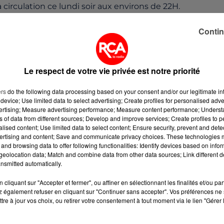
irculation ce lundi soir aux environs de 22H.
la lisière avec l'Ille-et-Vilaine, selon le Service
Contin
Atlantique.
 véhicule utilitaire, toujours selon les secours, à bord
47 ans.
Le respect de votre vie privée est notre priorité
us deux blessés grièvement, les quadragénaires ont été
ers
do the following data processing based on your consent and/or our legitimate int
Rennes venus sur les lieux, avant de les évacuer vers
device; Use limited data to select advertising; Create profiles for personalised adver
vertising; Measure advertising performance; Measure content performance; Unders
ns of data from different sources; Develop and improve services; Create profiles to 
alised content; Use limited data to select content; Ensure security, prevent and detect
ertising and content; Save and communicate privacy choices. These technologies
and browsing data to offer following functionalities: Identify devices based on infor
eolocation data; Match and combine data from other data sources; Link different de
nsmitted automatically.
cliquant sur "Accepter et fermer", ou affiner en sélectionnant les finalités et/ou pa
 également refuser en cliquant sur "Continuer sans accepter". Vos préférences ne 
tre à jour vos choix, ou retirer votre consentement à tout moment via le lien "Gérer 