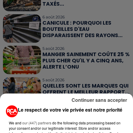
TAXÉS...
6 août 2026
CANICULE : POURQUOI LES
BOUTEILLES D'EAU
DISPARAISSENT DES RAYONS...
5 août 2026
MANGER SAINEMENT COÛTE 25 %
PLUS CHER QU'IL Y A CINQ ANS,
ALERTE L’ONU
5 août 2026
QUELLES SONT LES MARQUES QUI
OFFRENT LE MEILLEUR RAPPORT...
Continuer sans accepter
Le respect de votre vie privée est notre priorité
5 août 2026
MOUCHES : LES 5 RÉFLEXES À
ADOPTER POUR ÉVITER
We and
our (447) partners
do the following data processing based on
your consent and/or our legitimate interest: Store and/or access
L'INVASION CET ÉTÉ...