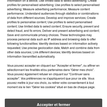
information on a device; Use limited data to select advertising; Create
profiles for personalised advertising; Use profiles to select personalised
4 août 2026
advertising; Measure advertising performance; Measure content
ÉCLIPSE SOLAIRE DU 12 AOÛT : LA
performance; Understand audiences through statistics or combinations
RUÉE VERS LES LUNETTES DE...
of data from different sources; Develop and improve services; Create
profiles to personalise content; Use profiles to select personalised
content; Use limited data to select content; Ensure security, prevent and
detect fraud, and fix errors; Deliver and present advertising and content;
Save and communicate privacy choices. These technologies may
process personal data such as IP address and browsing data to offer
following functionalities: Identify devices based on information actively
requested; Use precise geolocation data; Match and combine data from
RETROUVEZ TOUTE L'ACTU DE LA RÉGION ET
other data sources; Link different devices; Identify devices based on
RECEVEZ LES ALERTES INFOS DE LA RÉDACTION
information transmitted automatically.
EN TÉLÉCHARGEANT L'APPLICATION MOBILE
Vous pouvez accepter en cliquant sur "Accepter et fermer", ou affiner en
RCA
sélectionnant les finalités et/ou partenaires dans "Gérer mes choix".
Vous pouvez également refuser en cliquant sur "Continuer sans
accepter". Vos préférences ne s'appliqueront que pour ce site. Vous
pouvez mettre à jour vos choix, ou retirer votre consentement à tout
moment via le lien "Gérer les cookies" situé en bas de chaque page.
LA RÉDACTION
Voir toute l'équipe RCA
RCA
Accepter et fermer