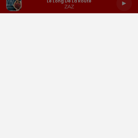
Le Long De La Route
ZAZ
LA RADIO
INFOS
PODCASTS
RENDEZ-VOUS
PUBLICITÉ
Gestion des cookies
Mentions légales
Espace presse
Téléchargez l'appli
Contactez-nous
Plan du site