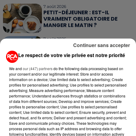
7 août 2026
PETIT-DÉJEUNER : EST-IL
VRAIMENT OBLIGATOIRE DE
MANGER LE MATIN ?
7 août 2026
WEEK-END ROUGE SUR LES
Continuer sans accepter
ROUTES : LE GRAND OUEST SE
Le respect de votre vie privée est notre priorité
PRÉPARE À UN...
We and
our (447) partners
do the following data processing based on
6 août 2026
your consent and/or our legitimate interest: Store and/or access
MÉGOTS ET FEUX DE FORÊT : LES
information on a device; Use limited data to select advertising; Create
INDUSTRIELS DU TABAC BIENTÔT
profiles for personalised advertising; Use profiles to select personalised
TAXÉS...
advertising; Measure advertising performance; Measure content
performance; Understand audiences through statistics or combinations
of data from different sources; Develop and improve services; Create
6 août 2026
profiles to personalise content; Use profiles to select personalised
CANICULE : POURQUOI LES
content; Use limited data to select content; Ensure security, prevent and
BOUTEILLES D'EAU
detect fraud, and fix errors; Deliver and present advertising and content;
DISPARAISSENT DES RAYONS...
Save and communicate privacy choices. These technologies may
process personal data such as IP address and browsing data to offer
following functionalities: Identify devices based on information actively
5 août 2026