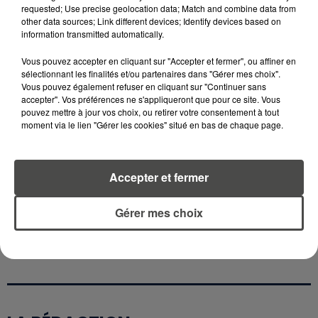
requested; Use precise geolocation data; Match and combine data from
MANGER SAINEMENT COÛTE 25 %
other data sources; Link different devices; Identify devices based on
PLUS CHER QU'IL Y A CINQ ANS,
information transmitted automatically.
ALERTE L’ONU
Vous pouvez accepter en cliquant sur "Accepter et fermer", ou affiner en
sélectionnant les finalités et/ou partenaires dans "Gérer mes choix".
5 août 2026
Vous pouvez également refuser en cliquant sur "Continuer sans
QUELLES SONT LES MARQUES QUI
accepter". Vos préférences ne s'appliqueront que pour ce site. Vous
OFFRENT LE MEILLEUR RAPPORT...
pouvez mettre à jour vos choix, ou retirer votre consentement à tout
moment via le lien "Gérer les cookies" situé en bas de chaque page.
Accepter et fermer
RETROUVEZ TOUTE L'ACTU DE LA RÉGION ET
Gérer mes choix
RECEVEZ LES ALERTES INFOS DE LA RÉDACTION
EN TÉLÉCHARGEANT L'APPLICATION MOBILE
RCA