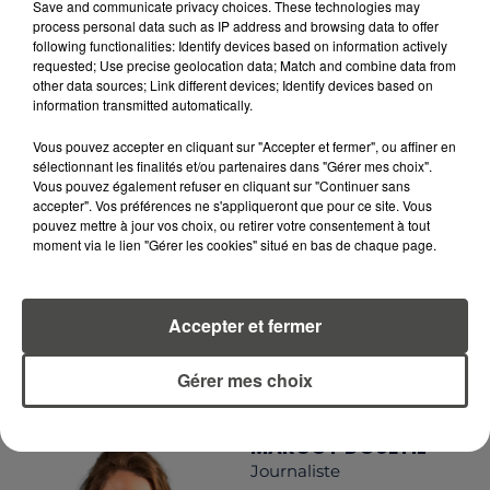
RCA
Save and communicate privacy choices. These technologies may
process personal data such as IP address and browsing data to offer
following functionalities: Identify devices based on information actively
requested; Use precise geolocation data; Match and combine data from
other data sources; Link different devices; Identify devices based on
information transmitted automatically.
LA RÉDACTION
Voir toute l'équipe RCA
RCA
Vous pouvez accepter en cliquant sur "Accepter et fermer", ou affiner en
sélectionnant les finalités et/ou partenaires dans "Gérer mes choix".
Vous pouvez également refuser en cliquant sur "Continuer sans
DIMITRI COUTAND
accepter". Vos préférences ne s'appliqueront que pour ce site. Vous
pouvez mettre à jour vos choix, ou retirer votre consentement à tout
Journaliste
moment via le lien "Gérer les cookies" situé en bas de chaque page.
Accepter et fermer
Gérer mes choix
MARGOT DOUÉTIL
Journaliste