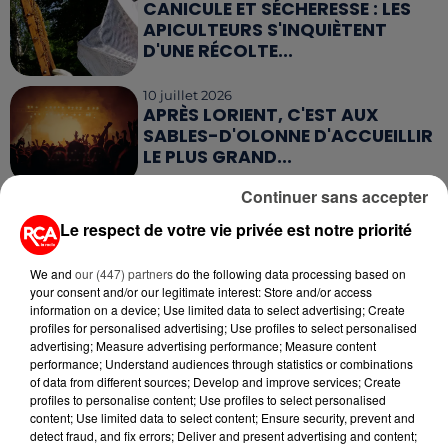
CANICULE ET SÉCHERESSE : LES
APICULTEURS S'INQUIÈTENT
D'UNE RÉCOLTE...
10 juillet 2026
APRÈS LORIENT, C'EST AUX
SABLES-D'OLONNE D'ACCUEILLIR
LE PLUS GRAND...
Continuer sans accepter
9 juillet 2026
CANICULE : UNE PLUIE
Le respect de votre vie privée est notre priorité
D'ANNULATIONS POUR LES FEUX
D'ARTIFICE DU...
We and
our (447) partners
do the following data processing based on
your consent and/or our legitimate interest: Store and/or access
information on a device; Use limited data to select advertising; Create
profiles for personalised advertising; Use profiles to select personalised
advertising; Measure advertising performance; Measure content
performance; Understand audiences through statistics or combinations
RETROUVEZ TOUTE L'ACTU DE LA RÉGION ET
of data from different sources; Develop and improve services; Create
profiles to personalise content; Use profiles to select personalised
RECEVEZ LES ALERTES INFOS DE LA RÉDACTION
content; Use limited data to select content; Ensure security, prevent and
EN TÉLÉCHARGEANT L'APPLICATION MOBILE
detect fraud, and fix errors; Deliver and present advertising and content;