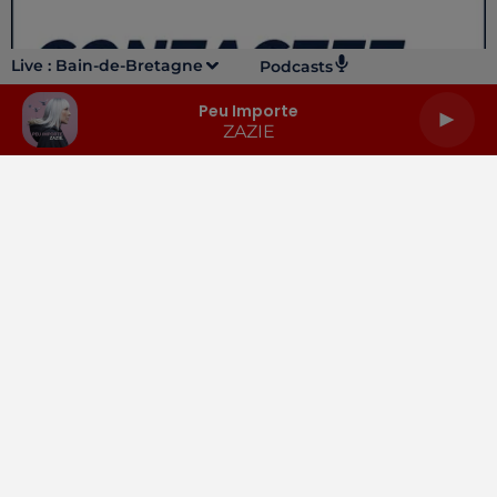
Live :
Bain-de-Bretagne
Podcasts
Peu Importe
ZAZIE
LA RADIO
INFOS
PODCASTS
RENDEZ-VOUS
PUBLICITÉ